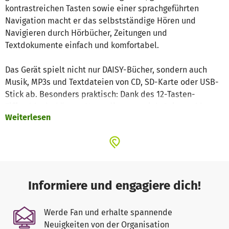
kontrastreichen Tasten sowie einer sprachgeführten
Navigation macht er das selbstständige Hören und
Navigieren durch Hörbücher, Zeitungen und
Textdokumente einfach und komfortabel.
Das Gerät spielt nicht nur DAISY-Bücher, sondern auch
Musik, MP3s und Textdateien von CD, SD-Karte oder USB-
Stick ab. Besonders praktisch: Dank des 12-Tasten-
Ziffernblocks können Nutzer*innen gezielt Seitenzahlen
Weiterlesen
eingeben und so schnell zu bestimmten Kapiteln oder
Abschnitten springen – ideal für Nachschlagewerke,
Lehrbücher oder Kochbücher. Die zuletzt gehörte Stelle
wird gespeichert, Lesezeichen können gesetzt werden,
und ein Sleep-Timer sorgt für zusätzlichen Komfort.
Informiere und engagiere dich!
Mit dem Victor Reader Stratus 12M ermöglichen Sie
blinden und sehbehinderten Menschen mehr
Werde Fan und erhalte spannende
Selbstständigkeit, Teilhabe und Lebensqualität – sei es
Neuigkeiten von der Organisation