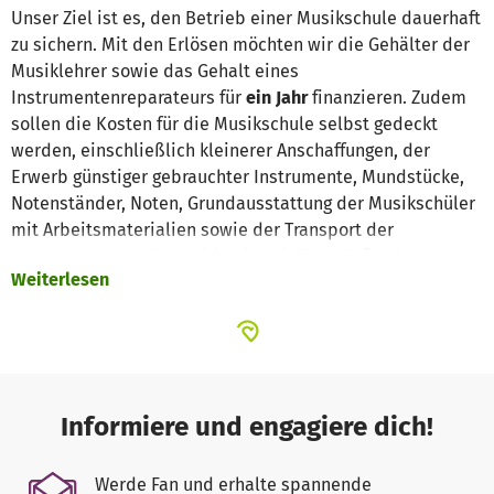
Unser Ziel ist es, den Betrieb einer Musikschule dauerhaft
zu sichern. Mit den Erlösen möchten wir die Gehälter der
Musiklehrer sowie das Gehalt eines
Instrumentenreparateurs für
ein Jahr
finanzieren. Zudem
sollen die Kosten für die Musikschule selbst gedeckt
werden, einschließlich kleinerer Anschaffungen, der
Erwerb günstiger gebrauchter Instrumente, Mundstücke,
Notenständer, Noten, Grundausstattung der Musikschüler
mit Arbeitsmaterialien sowie der Transport der
Instrumente von Deutschland nach Togo. Außerdem
Weiterlesen
planen wir die Anschaffung von Notebooks, Beamer und
Leinwand sowie die Unterstützung des musikalischen
Sommercamps.
Weitere Informationen zu unserem Projekt finden Sie auf
unserer Homepage:
www.akosiwa.com
oder per E-Mail
Informiere und engagiere dich!
unter
info@akosiwa.com
.
Werde Fan und erhalte spannende