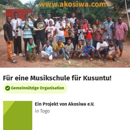
Zum Hauptinhalt springen
Erklärung zur Barrierefreiheit anzeigen
Für eine Musikschule für Kusuntu!
Gemeinnützige Organisation
Ein Projekt von
Akosiwa e.V.
in Togo