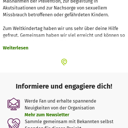
Maßnahmen der Prävention, zur Begleitung in
Akutsituationen und zur Nachsorge von sexuellem
Missbrauch betroffenen oder gefährdeten Kindern.
Zum Weltkindertag haben wir uns sehr über deine Hilfe
gefreut. Gemeinsam haben wir viel erreicht und können so
ganz viele Kinder vor sexualisierter Gewalt und
Weiterlesen
Ausbeutung schützen.
Ganz vielen, lieben Dank, dass du dabei bist!
Ernsting's family & roterkeil.net
Informiere und engagiere dich!
Werde Fan und erhalte spannende
Neuigkeiten von der Organisation
Mehr zum Newsletter
Sammle gemeinsam mit Bekannten selbst