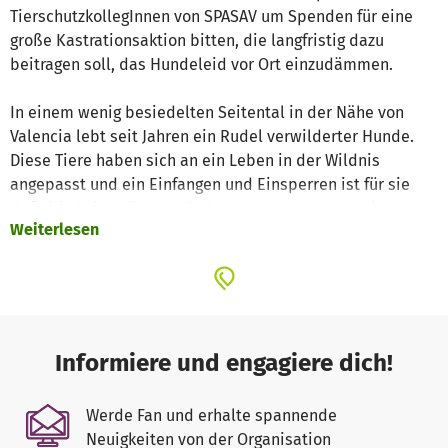
TierschutzkollegInnen von SPASAV um Spenden für eine
große Kastrationsaktion bitten, die langfristig dazu
beitragen soll, das Hundeleid vor Ort einzudämmen.
In einem wenig besiedelten Seitental in der Nähe von
Valencia lebt seit Jahren ein Rudel verwilderter Hunde.
Diese Tiere haben sich an ein Leben in der Wildnis
angepasst und ein Einfangen und Einsperren ist für sie
definitiv keine Lösung. Sie kennen nur das Leben in
Weiterlesen
Freiheit und in Unabhängigkeit vom Menschen, und dieses
Leben soll ihnen erhalten bleiben. Allerdings gibt es auch
seit Jahren immer wieder Nachwuchs, und je größer die
Gruppe wird, desto eher kommt es natürlich zu
Problemen.
Informiere und engagiere dich!
Mittlerweile ist es gelungen, in einem Garten der wenigen
als Ferienhäuser genutzten Gebäude eine Futterstelle
Werde Fan und erhalte spannende
inklusive Kameraüberwachung einzurichten. Die Hunde
Neuigkeiten von der Organisation