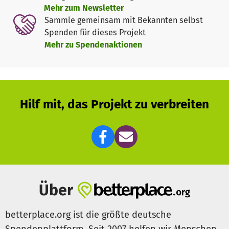
können den Garten über ein Loch im Zaun betreten und
Mehr zum Newsletter
halten sich dort regelmäßig auf. Bisher konnte eine
Sammle gemeinsam mit Bekannten selbst
Kerngruppe von sechs Hunden beobachtet werden, es
Spenden für dieses Projekt
wird aber vermutet, dass es sich um einige Tiere mehr
Mehr zu Spendenaktionen
handelt. Nach und nach möchten die spanischen
Tierschutzkolleg:Innen nun mit einer Lebendfalle die
einzelnen Hunde einfangen, kastrieren lassen und vor Ort
wieder frei lassen.
Hilf mit, das Projekt zu verbreiten
Für diese Aktion bitten wir deshalb um Spenden, damit
die Kastrationen wie auch die weiteren nötigen Ausgaben
bezahlt werden können und somit ein seit Jahren
wachsendes Problem gelöst werden kann. Nur mit solchen
Projekten kann langfristig Tierleid verhindert werden, wir
freuen uns also über jeden noch so kleinen
Spendenbeitrag!
Über
betterplace.org ist die größte deutsche