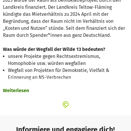
2023 wurde der Raum als Demokratieprojekt durch den
Landkreis finanziert. Der Landkreis Teltow-Fläming
kündigte das Mietverhältnis zu 2024 April mit der
Begründung, dass der Raum nicht im Verhältnis von
„Kosten und Nutzen“ stünde. Seit dem finanziert sich der
Raum durch Spender*ínnen aus ganz Deutschland.
Was würde der Wegfall der Wilde 13 bedeuten?
unsere Projekte gegen Rechtsextremismus,
Homophobie usw. würden wegfallen
Wegfall von Projekten für Demokratie, Vielfalt &
Erinnerung an NS-Verbrechen
das Abwürgen des Engagements von aktiven jungen
Weiterlesen
Menschen in Luckenwalde - einer ostdeutschen
Kleinstadt
Wen würde der Wegfall betreffen?
Wir, die Jugendinitiative Luckenwalde, haben uns im
Informiere und engagiere dich!