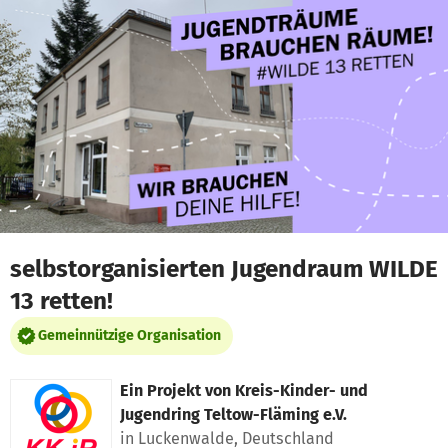
Zum Hauptinhalt springen
Erklärung zur Barrierefreiheit anzeigen
selbstorganisierten Jugendraum WILDE
13 retten!
Gemeinnützige Organisation
Ein Projekt von
Kreis-Kinder- und
Jugendring Teltow-Fläming e.V.
in Luckenwalde, Deutschland