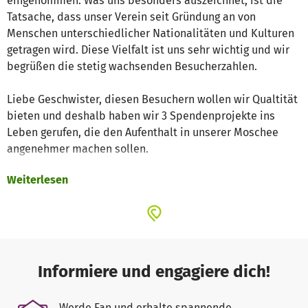
eingenommen. Was uns besonders auszeichnet, ist die
Tatsache, dass unser Verein seit Gründung an von
Menschen unterschiedlicher Nationalitäten und Kulturen
getragen wird. Diese Vielfalt ist uns sehr wichtig und wir
begrüßen die stetig wachsenden Besucherzahlen.
Liebe Geschwister, diesen Besuchern wollen wir Qualtität
bieten und deshalb haben wir 3 Spendenprojekte ins
Leben gerufen, die den Aufenthalt in unserer Moschee
angenehmer machen sollen.
Weiterlesen
Wir wollen
1. eine Lüftungsanlage für überfüllte Räumlichkeiten
2. die ersten Konzepte und Schrittte für die Erweiterung
der Moschee
3. eine Türschließanlage nach neusten
Sicherheitsstandards
Informiere und engagiere dich!
und deine Unterstützung! :-)
Werde Fan und erhalte spannende