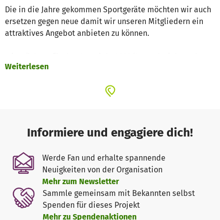
Die in die Jahre gekommen Sportgeräte möchten wir auch
ersetzen gegen neue damit wir unseren Mitgliedern ein
attraktives Angebot anbieten zu können.
Wir möchten für das Sportjahr 2023/24 nach vielen Jahren
Weiterlesen
wieder mit der Übungsleiter Qualifizierung unserer
Mitglieder beginnen und diese in den nächsten Jahren
beibehalten. Sportgeräte sollen im Jahr 2024
insbesondere für die Abteilungen Senioren Gymnastik,
Kinderturnen und Fußball angeschafft werden.
Informiere und engagiere dich!
Vielen Dank für deine Spende. Dein Beitrag kommt direkt
und zu 100% unserem Projekt zugute.
Werde Fan und erhalte spannende
Neuigkeiten von der Organisation
Wir freuen uns gemeinsam etwas bewegen zu können.
Mehr zum Newsletter
Sammle gemeinsam mit Bekannten selbst
Euer SV Biburg
Spenden für dieses Projekt
Mehr zu Spendenaktionen