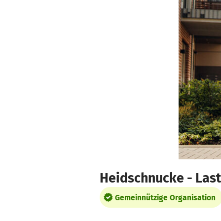
Zum Hauptinhalt springen
Erklärung zur Barrierefreiheit anzeigen
Heidschnucke - Last
Gemeinnützige Organisation