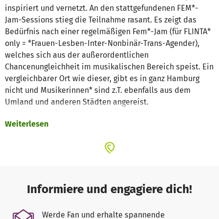
inspiriert und vernetzt. An den stattgefundenen FEM*-
Jam-Sessions stieg die Teilnahme rasant. Es zeigt das
Bedürfnis nach einer regelmäßigen Fem*-Jam (für FLINTA*
only = *Frauen-Lesben-Inter-Nonbinär-Trans-Agender),
welches sich aus der außerordentlichen
Chancenungleichheit im musikalischen Bereich speist. Ein
vergleichbarer Ort wie dieser, gibt es in ganz Hamburg
nicht und Musikerinnen* sind z.T. ebenfalls aus dem
Umland und anderen Städten angereist.
Jamsessions sind ein wunderbarer Ort, um sich
Weiterlesen
auszuprobieren, Musik neu zu entdecken und mit seinem
Talent gesehen zu werden. Bestehende Songs können
ausprobiert werden oder eigene Lieder in einer Session
entstehen. Dabei geht es nicht um das perfekte Spielen
am Instrument, sondern um das gemeinsame
Ausprobieren, Inspirieren und den Austausch.
Informiere und engagiere dich!
Jede* hat die Möglichkeit, sich einzubringen. Ein
respektvoller Umgang untereinander wird dabei
Werde Fan und erhalte spannende