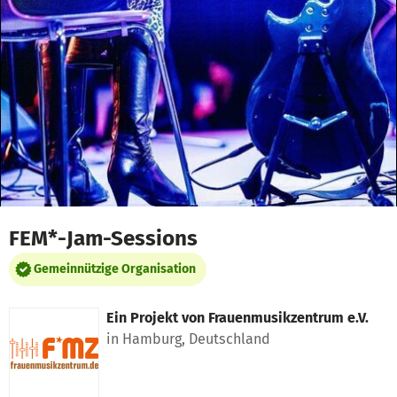
Zum Hauptinhalt springen
Erklärung zur Barrierefreiheit anzeigen
FEM*-Jam-Sessions
Gemeinnützige Organisation
Ein Projekt von
Frauenmusikzentrum e.V.
in Hamburg, Deutschland