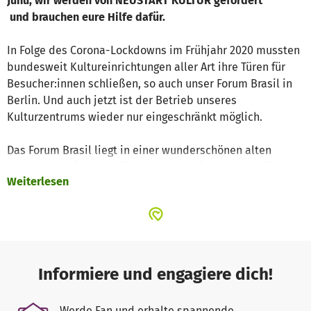
Juhu, wir werden von NEUSTART KULTUR gefördert
und brauchen eure Hilfe dafür.
In Folge des Corona-Lockdowns im Frühjahr 2020 mussten
bundesweit Kultureinrichtungen aller Art ihre Türen für
Besucher:innen schließen, so auch unser Forum Brasil in
Berlin. Und auch jetzt ist der Betrieb unseres
Kulturzentrums wieder nur eingeschränkt möglich.
Das Forum Brasil liegt in einer wunderschönen alten
Fachwerkremise allerdings mit erheblichen Nachteilen -
Weiterlesen
gerade jetzt in der Pandemie. Hier einige Beispiele:
Es gibt nur einen Ein- und Ausgang: Einbahnwege-
Regelung sind baulich nicht möglich.
Es gibt keine Lüftungsanlage, die Lüftungssituation ist
ungenügend - gerade jetzt in der Corona Situation.
Obwohl die beiden Veranstaltungsräume im
Informiere und engagiere dich!
Erdgeschoss liegen, sind sie nicht Barriere frei.
Werde Fan und erhalte spannende