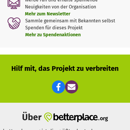
Neuigkeiten von der Organisation
Mit NEUSTART KULTUR hat der Bund ein umfassendes
Mehr zum Newsletter
Rettungs- und Zukunftsprogramm für den Kultur- und
Sammle gemeinsam mit Bekannten selbst
Medienbereich in der Corona Pandemie geschaffen, das
Spenden für dieses Projekt
hilft, den Kulturbetrieb und die kulturelle Infrastruktur
Mehr zu Spendenaktionen
dauerhaft zu erhalten.
Nun haben auch wir eine Teil-Förderung für Umbauten
erhalten, um das Forum Brasil nachhaltig und Corona
konform weiter betreiben zu können.
Hilf mit, das Projekt zu verbreiten
Dazu gehören u.a.:
Lüftungsanlagen in beiden Veranstaltungsräumen
Zusätzliche Eingangstür
Sanierung der Sanitäranlagen
Verbesserung der Barrierefreiheit
Über
Neue Zuwegung ins Obergeschoss