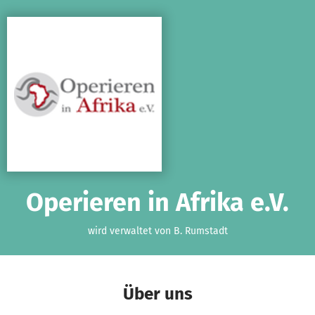
Zum Hauptinhalt springen
Erklärung zur Barrierefreiheit anzeigen
Operieren in Afrika e.V.
wird verwaltet von B. Rumstadt
Über uns