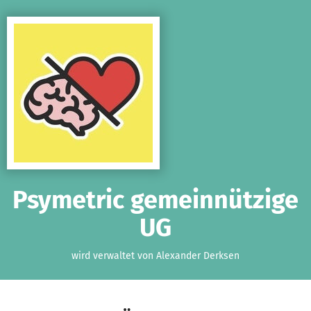
Zum Hauptinhalt springen
Erklärung zur Barrierefreiheit anzeigen
Psymetric gemeinnützige
UG
wird verwaltet von Alexander Derksen