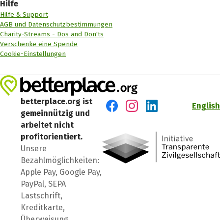
Hilfe
Hilfe & Support
AGB und Datenschutzbestimmungen
Charity-Streams - Dos and Don'ts
Verschenke eine Spende
Cookie-Einstellungen
betterplace.org ist
English
gemeinnützig und
Besuch' uns auf Facebook
Besuch' uns auf Instagr
Besuch' uns auf Lin
arbeitet nicht
profitorientiert.
Unsere
Bezahlmöglichkeiten:
Apple Pay, Google Pay,
PayPal, SEPA
Lastschrift,
Kreditkarte,
Überweisung.