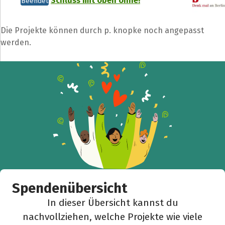
Schluss mit oben ohne!
Beendet
Die Projekte können durch p. knopke noch angepasst
werden.
Teile die Spendenaktion
Hilf mit noch mehr Spenden zu sammeln!
Facebook
WhatsApp
Messenger
L
k
Spendenübersicht
In dieser Übersicht kannst du
nachvollziehen, welche Projekte wie viele