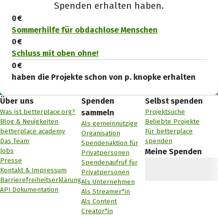
Spenden erhalten haben.
0 €
Sommerhilfe für obdachlose Menschen
0 €
Schluss mit oben ohne!
0 €
haben die Projekte schon von p. knopke erhalten
Über uns
Spenden
Selbst spenden
Was ist betterplace.org?
Projektsuche
sammeln
Blog & Neuigkeiten
Beliebte Projekte
Als gemeinnützige
betterplace academy
Für betterplace
Organisation
Das Team
spenden
Spendenaktion für
Jobs
Meine Spenden
Privatpersonen
Presse
Spendenaufruf für
Kontakt & Impressum
Privatpersonen
Barrierefreiheitserklärung
Als Unternehmen
API Dokumentation
Als Streamer*in
Als Content
Creator*in