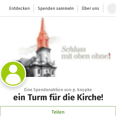
Zum Hauptinhalt springen
Erklärung zur Barrierefreiheit anzeigen
Entdecken
Spenden sammeln
Über uns
Deutschlands größte Spendenplattform
Eine Spendenaktion von p. knopke
ein Turm für die Kirche!
Teilen