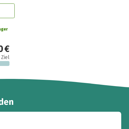
nger
0 €
 Ziel
den