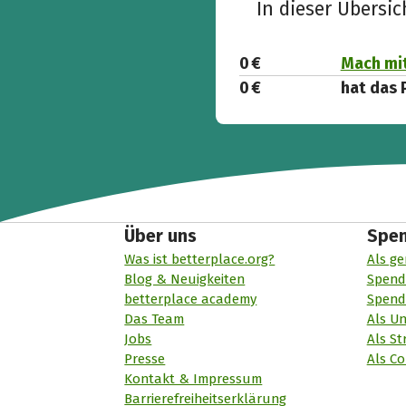
In dieser Übersi
0 €
Mach mit
0 €
hat das 
Über uns
Spe
Was ist betterplace.org?
Als ge
Blog & Neuigkeiten
Spend
betterplace academy
Spend
Das Team
Als U
Jobs
Als St
Presse
Als Co
Kontakt & Impressum
Barrierefreiheitserklärung