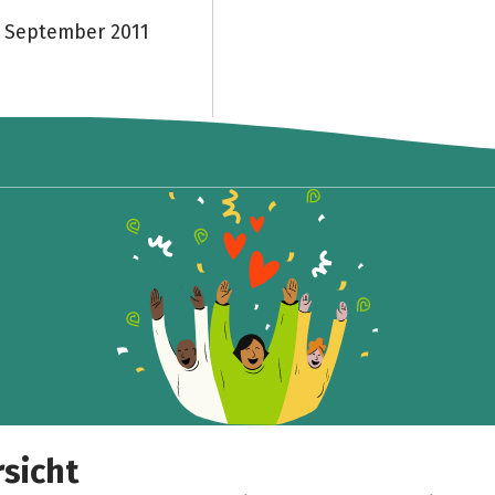
. September 2011
Teile die Spendenaktion
Hilf mit noch mehr Spenden zu sammeln!
Facebook
WhatsApp
Messenger
Link kopieren
sicht