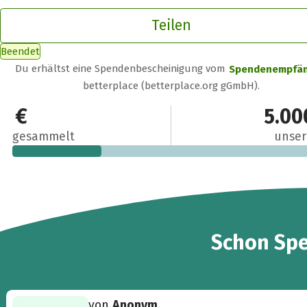
Teilen
Beendet
Du erhältst eine Spendenbescheinigung vom
Spendenempfä
betterplace (betterplace.org gGmbH).
1.392,50 €
5.00
gesammelt
unser
6
Schon
Sp
von
Anonym