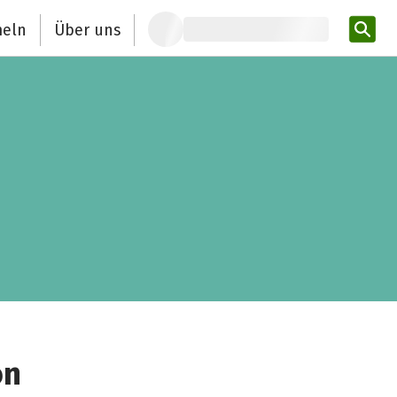
eln
Über uns
Pro
on