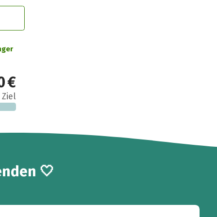
nger
0 €
 Ziel
enden 🤍