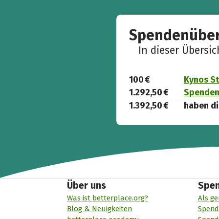
Spendenüber
In dieser Übersi
100 €
Kynos St
1.292,50 €
Spenden 
1.392,50 €
haben di
Über uns
Spe
Was ist betterplace.org?
Als ge
Blog & Neuigkeiten
Spend