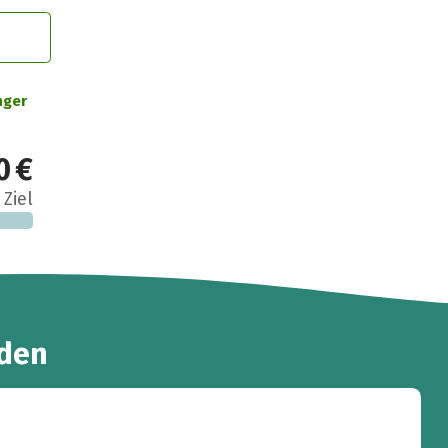
nger
0 €
 Ziel
den