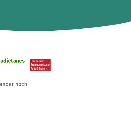
Madietanes
Sander noch