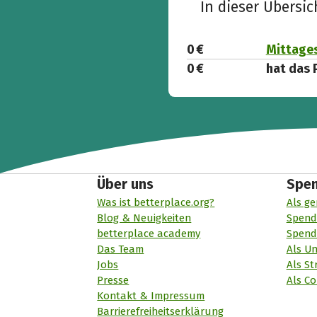
In dieser Übersi
0 €
Mittages
0 €
hat das 
Über uns
Spe
Was ist betterplace.org?
Als ge
Blog & Neuigkeiten
Spend
betterplace academy
Spend
Das Team
Als U
Jobs
Als St
Presse
Als Co
Kontakt & Impressum
Barrierefreiheitserklärung