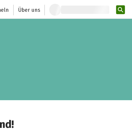
eln
Über uns
Pro
nd!