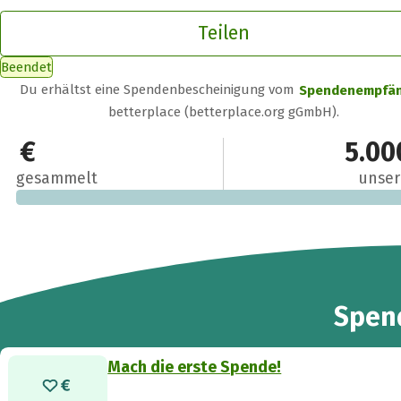
Teilen
Beendet
Du erhältst eine Spendenbescheinigung vom
Spendenempfä
betterplace (betterplace.org gGmbH).
0 €
5.00
gesammelt
unser
Spen
Mach die erste Spende!