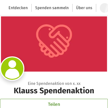
Zum Hauptinhalt springen
Erklärung zur Barrierefreiheit anzeigen
Entdecken
Spenden sammeln
Über uns
Deutschlands größte Spendenplattform
Eine Spendenaktion von x. xx
Klauss Spendenaktion
Teilen