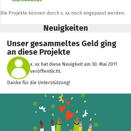
Die Projekte können durch x. xx noch angepasst werden.
Neuigkeiten
Unser gesammeltes Geld ging
an diese Projekte
x. xx hat diese Neuigkeit am 30. Mai 2011
Teile die Spendenaktion
veröffentlicht.
Hilf mit noch mehr Spenden zu sammeln!
Danke für die Unterstützung!
Facebook
WhatsApp
Messenger
L
k