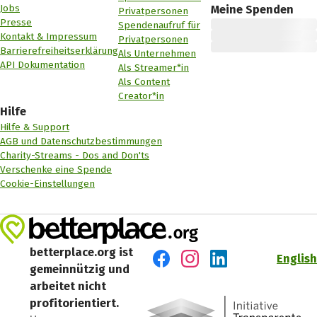
Jobs
Meine Spenden
Privatpersonen
Presse
Spendenaufruf für
Kontakt & Impressum
Privatpersonen
Barrierefreiheitserklärung
Als Unternehmen
API Dokumentation
Als Streamer*in
Als Content
Creator*in
Hilfe
Hilfe & Support
AGB und Datenschutzbestimmungen
Charity-Streams - Dos and Don'ts
Verschenke eine Spende
Cookie-Einstellungen
betterplace.org ist
English
gemeinnützig und
Besuch' uns auf Facebook
Besuch' uns auf Instagr
Besuch' uns auf Lin
arbeitet nicht
profitorientiert.