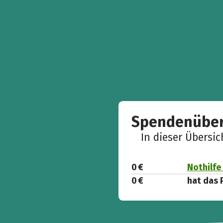
Spendenüber
In dieser Übersi
0 €
Nothilfe 
0 €
hat das 