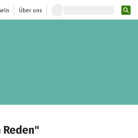
eln
Über uns
Pro
n Reden"