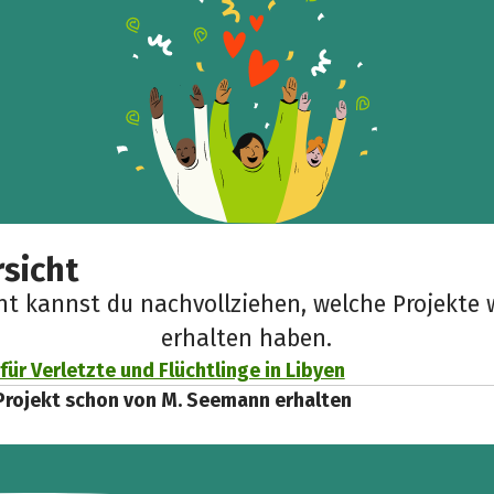
Teile die Spendenaktion
Hilf mit noch mehr Spenden zu sammeln!
Facebook
WhatsApp
Messenger
Link kopieren
sicht
cht kannst du nachvollziehen, welche Projekte 
erhalten haben.
für Verletzte und Flüchtlinge in Libyen
Projekt schon von M. Seemann erhalten