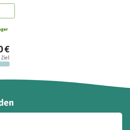
nger
0 €
 Ziel
den