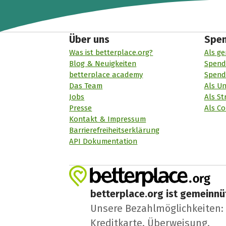
Über uns
Spe
Was ist betterplace.org?
Als ge
Blog & Neuigkeiten
Spend
betterplace academy
Spend
Das Team
Als U
Jobs
Als St
Presse
Als Co
Kontakt & Impressum
Barrierefreiheitserklärung
API Dokumentation
betterplace.org ist gemeinnüt
Unsere Bezahlmöglichkeiten: A
Kreditkarte, Überweisung.