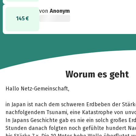
von
Anonym
145 €
Worum es geht
Hallo Netz-Gemeinschaft,
in Japan ist nach dem schweren Erdbeben der Stär
nachfolgendem Tsunami, eine Katastrophe von unv
In Japans Geschichte gab es nie ein solch großes Er
Stunden danach folgten noch gefühlte hundert Na
bis Stärke 7,x. Die 10 Meter hohe Welle überflutet w