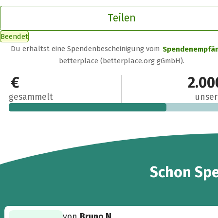
Teilen
Beendet
Du erhältst eine Spendenbescheinigung vom
Spendenempfä
betterplace (betterplace.org gGmbH).
1.399 €
2.00
gesammelt
unser
30
Schon
Sp
von
Bruno N.