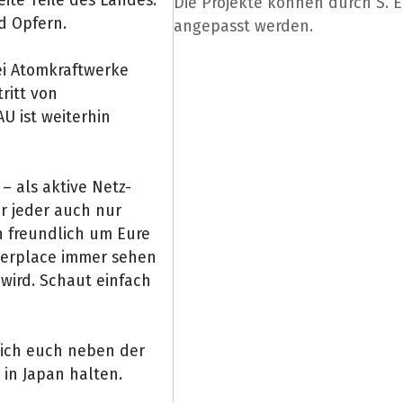
Die Projekte können durch S. 
d Opfern.
angepasst werden.
wei Atomkraftwerke
ritt von
U ist weiterhin
– als aktive Netz-
r jeder auch nur
h freundlich um Eure
tterplace immer sehen
wird. Schaut einfach
e ich euch neben der
in Japan halten.