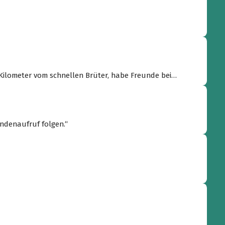
 Kilometer vom schnellen Brüter, habe Freunde bei
n; Satan El Kaida würde sogar Zündschnur legen -
eigenverantwortlich Gottes Plan“
endenaufruf folgen.“