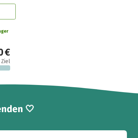
nger
0 €
 Ziel
enden 🤍