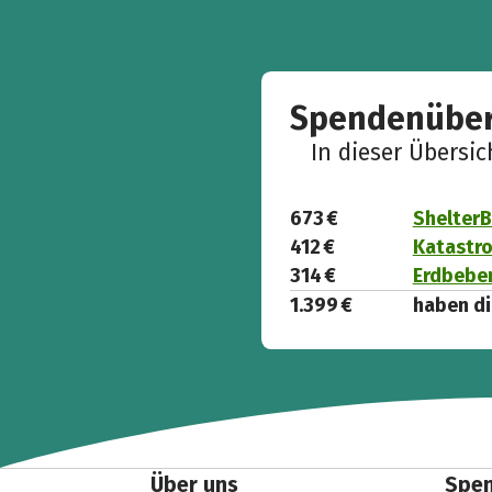
Spendenüber
In dieser Übersi
673 €
ShelterB
412 €
Katastro
314 €
Erdbebe
1.399 €
haben di
Über uns
Spe