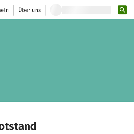
eln
Über uns
Pro
otstand