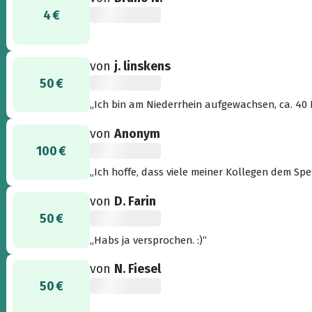
4 €
von
j. linskens
50 €
„Ich bin am Niederrhein aufgewachsen, ca. 40
Siemens/KWU, wissensschaftsbekannte in Japa
von
Anonym
Kehrt um, das Wunsch-Paradies auf Erden ist 
100 €
„Ich hoffe, dass viele meiner Kollegen dem Sp
von
D. Farin
50 €
„Habs ja versprochen. :)“
von
N. Fiesel
50 €