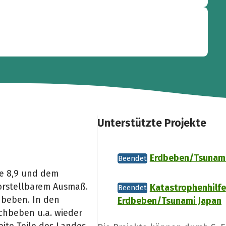
Unterstützte Projekte
Erdbeben/Tsunami
Beendet
ke 8,9 und dem
orstellbarem Ausmaß.
Katastrophenhilfe
Beendet
dbeben. In den
Erdbeben/Tsunami Japan
chbeben u.a. wieder
eite Teile des Landes.