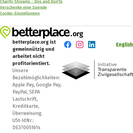
Charity-Streams - Dos and Don'ts
Verschenke eine Spende
Cookie-Einstellungen
betterplace.org ist
English
gemeinnützig und
Besuch' uns auf Facebook
Besuch' uns auf Instagr
Besuch' uns auf Lin
arbeitet nicht
profitorientiert.
Unsere
Bezahlmöglichkeiten:
Apple Pay, Google Pay,
PayPal, SEPA
Lastschrift,
Kreditkarte,
Überweisung.
USt-IdNr.:
DE370051614