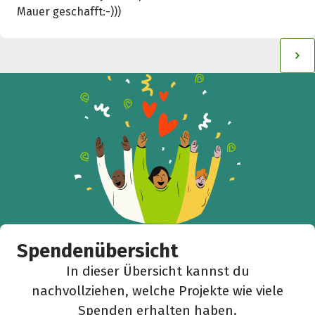
Hilf mit noch mehr Spenden zu sammeln!
Mauer geschafft:-)))
Facebook
WhatsApp
Messenger
L
k
Spendenübersicht
In dieser Übersicht kannst du
nachvollziehen, welche Projekte wie viele
Spenden erhalten haben.