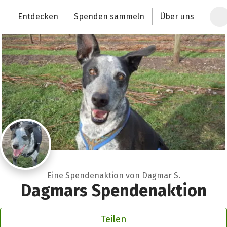
Zum Hauptinhalt springen
Erklärung zur Barrierefreiheit anzeigen
Entdecken
Spenden sammeln
Über uns
Deutschlands größte Spendenplattform
Eine Spendenaktion von Dagmar S.
Dagmars Spendenaktion
Teilen