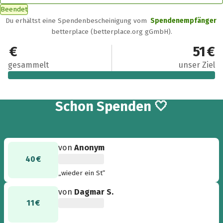
Beendet
Du erhältst eine Spendenbescheinigung vom
Spendenempfänger
betterplace (betterplace.org gGmbH).
51 €
51 €
gesammelt
unser Ziel
2
Schon
Spenden 🤍
von
Anonym
40 €
„wieder ein St“
von
Dagmar S.
11 €