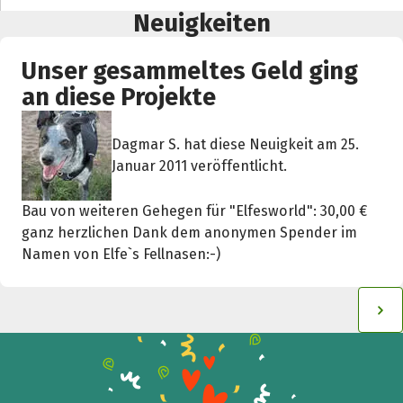
Neuigkeiten
Unser gesammeltes Geld ging
an diese Projekte
Dagmar S. hat diese Neuigkeit am 25.
Januar 2011 veröffentlicht.
Teile die Spendenaktion
Hilf mit noch mehr Spenden zu sammeln!
Bau von weiteren Gehegen für "Elfesworld": 30,00 €
ganz herzlichen Dank dem anonymen Spender im
Namen von Elfe`s Fellnasen:-)
Facebook
WhatsApp
Messenger
L
k