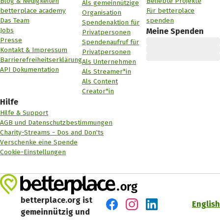
Blog & Neuigkeiten
Beliebte Projekte
Als gemeinnützige
betterplace academy
Für betterplace
Organisation
Das Team
spenden
Spendenaktion für
Jobs
Meine Spenden
Privatpersonen
Presse
Spendenaufruf für
Kontakt & Impressum
Privatpersonen
Barrierefreiheitserklärung
Als Unternehmen
API Dokumentation
Als Streamer*in
Als Content
Creator*in
Hilfe
Hilfe & Support
AGB und Datenschutzbestimmungen
Charity-Streams - Dos and Don'ts
Verschenke eine Spende
Cookie-Einstellungen
betterplace.org ist
English
gemeinnützig und
Besuch' uns auf Facebook
Besuch' uns auf Instagr
Besuch' uns auf Lin