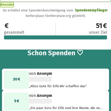
Beendet
Du erhältst eine Spendenbescheinigung vom
Spendenempfänger
betterplace (betterplace.org gGmbH).
51 €
51 €
gesammelt
unser Ziel
5
Schon
Spenden 🤍
von
Anonym
30 €
„Alles Gute für Elfe.Wir schaffen das“
von
Anonym
5 €
„Ein paar Euro für Elfe und ihre Meute, die nun