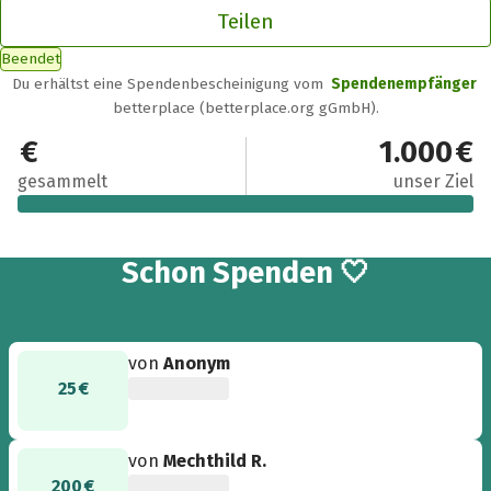
Teilen
Beendet
Du erhältst eine Spendenbescheinigung vom
Spendenempfänger
betterplace (betterplace.org gGmbH).
1.026 €
1.000 €
gesammelt
unser Ziel
16
Schon
Spenden 🤍
von
Anonym
25 €
von
Mechthild R.
200 €