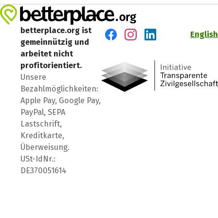
betterplace.org ist
English
gemeinnützig und
Besuch' uns auf Facebook
Besuch' uns auf Instagr
Besuch' uns auf Lin
arbeitet nicht
profitorientiert.
Unsere
Bezahlmöglichkeiten:
Apple Pay, Google Pay,
PayPal, SEPA
Lastschrift,
Kreditkarte,
Überweisung.
USt-IdNr.:
DE370051614