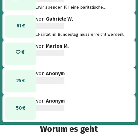
„Wir spenden für eine paritätische
Demokratie“
von
Gabriele W.
61 €
„Parität im Bundestag muss erreicht werden!
Alle demokratischen Parteien sind hier
von
Marion M.
gefordert.“
von
Anonym
25 €
von
Anonym
50 €
Worum es geht