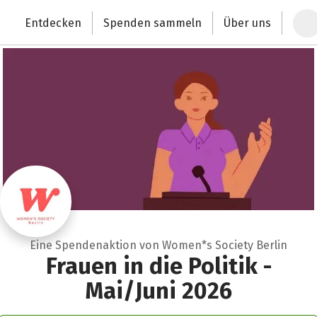
Zum Hauptinhalt springen
Erklärung zur Barrierefreiheit anzeigen
Entdecken
Spenden sammeln
Über uns
Deutschlands größte Spendenplattform
Eine Spendenaktion von Women*s Society Berlin
Frauen in die Politik -
Mai/Juni 2026