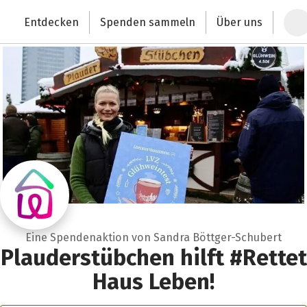
Zum Hauptinhalt springen
Erklärung zur Barrierefreiheit anzeigen
Entdecken
Spenden sammeln
Über uns
Deutschlands größte Spendenplattform
Eine Spendenaktion von Sandra Böttger-Schubert
Plauderstübchen hilft #Rettet
Haus Leben!