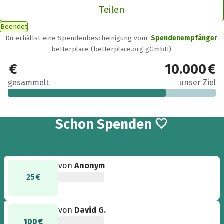
Teilen
Beendet
Du erhältst eine Spendenbescheinigung vom
Spendenempfänger
betterplace (betterplace.org gGmbH).
7.595 €
10.000 €
gesammelt
unser Ziel
30
Schon
Spenden 🤍
von
Anonym
25 €
von
David G.
100 €