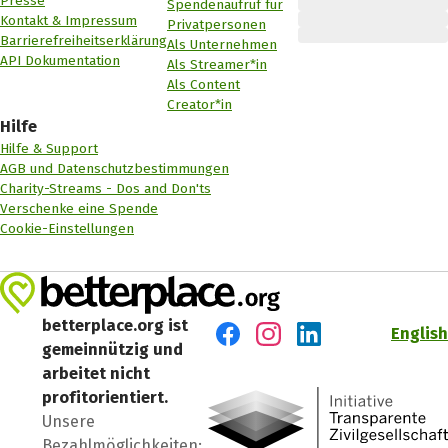
Presse
Spendenaufruf für
Kontakt & Impressum
Privatpersonen
Barrierefreiheitserklärung
Als Unternehmen
API Dokumentation
Als Streamer*in
Als Content
Creator*in
Hilfe
Hilfe & Support
AGB und Datenschutzbestimmungen
Charity-Streams - Dos and Don'ts
Verschenke eine Spende
Cookie-Einstellungen
betterplace.org ist
English
gemeinnützig und
Besuch' uns auf Facebook
Besuch' uns auf Instagr
Besuch' uns auf Lin
arbeitet nicht
profitorientiert.
Unsere
Bezahlmöglichkeiten: