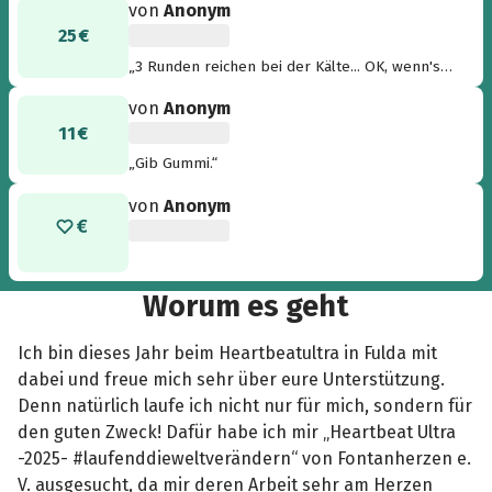
von
Anonym
Spendenziel bemerkenswert. Vera J. “
25 €
„3 Runden reichen bei der Kälte... OK, wenn's
sein muss dann strebe 5 an... H.-mom“
von
Anonym
11 €
„Gib Gummi.“
von
Anonym
Worum es geht
Ich bin dieses Jahr beim Heartbeatultra in Fulda mit
dabei und freue mich sehr über eure Unterstützung.
Denn natürlich laufe ich nicht nur für mich, sondern für
den guten Zweck! Dafür habe ich mir „Heartbeat Ultra
-2025- #laufenddieweltverändern“ von Fontanherzen e.
V. ausgesucht, da mir deren Arbeit sehr am Herzen