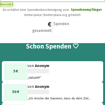
Beendet
Du erhältst eine Spendenbescheinigung vom
Spendenempfänger
betterplace (betterplace.org gGmbH).
101 €
5
Spenden
gesammelt
5
Schon
Spenden 🤍
von
Anonym
5 €
„Yallah!!!!“
von
Anonym
50 €
„Ich drücke die Daumen, dass du dein Ziel
erreichst und finde Deinen Einsatz und das