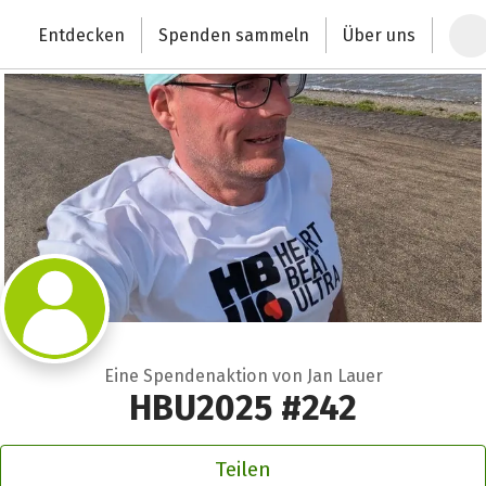
Zum Hauptinhalt springen
Erklärung zur Barrierefreiheit anzeigen
Entdecken
Spenden sammeln
Über uns
Deutschlands größte Spendenplattform
Eine Spendenaktion von Jan Lauer
HBU2025 #242
Teilen