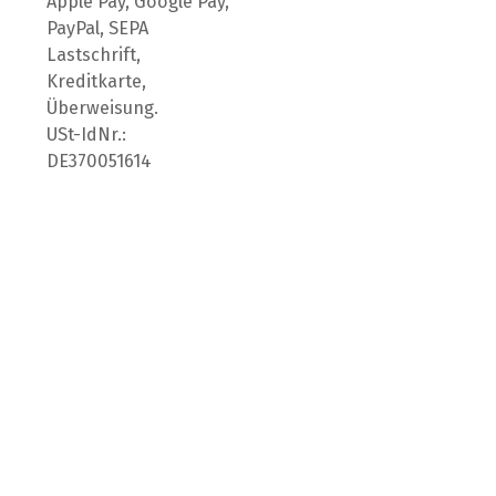
Apple Pay, Google Pay,
PayPal, SEPA
Lastschrift,
Kreditkarte,
Überweisung.
USt-IdNr.:
DE370051614