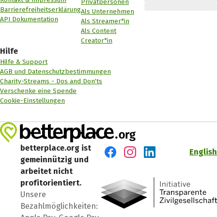
Privatpersonen
Barrierefreiheitserklärung
Als Unternehmen
API Dokumentation
Als Streamer*in
Als Content
Creator*in
Hilfe
Hilfe & Support
AGB und Datenschutzbestimmungen
Charity-Streams - Dos and Don'ts
Verschenke eine Spende
Cookie-Einstellungen
betterplace.org ist
English
gemeinnützig und
Besuch' uns auf Facebook
Besuch' uns auf Instagr
Besuch' uns auf Lin
arbeitet nicht
profitorientiert.
Unsere
Bezahlmöglichkeiten: