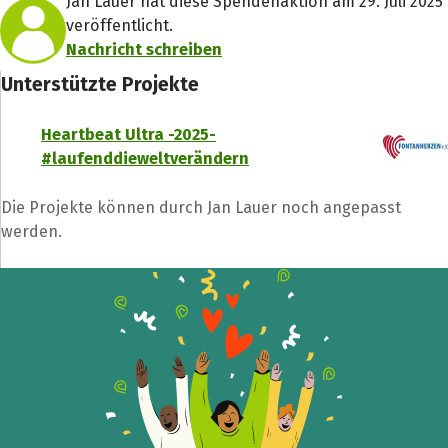
Jan Lauer hat diese Spendenaktion am 29. Juli 2025
Teile die Spendenaktion
veröffentlicht.
Hilf mit noch mehr Spenden zu sammeln!
Nachricht schreiben
Unterstützte Projekte
Facebook
WhatsApp
Messenger
L
Heartbeat Ultra -2025-
k
#laufenddieweltverändern
Die Projekte können durch Jan Lauer noch angepasst
werden.