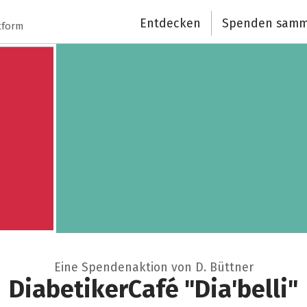
Spendenempfänger
Entdecken
Spenden samm
tform
Schließen
Eine Spendenaktion von D. Büttner
DiabetikerCafé "Dia'belli"