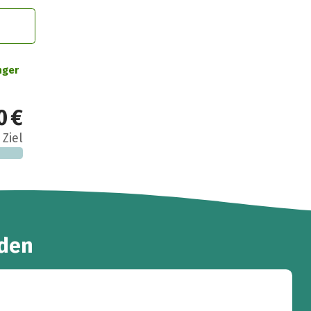
nger
0 €
 Ziel
den