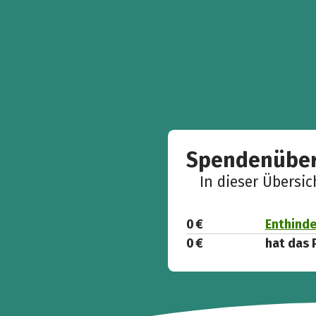
Spendenüber
In dieser Übersi
0 €
Enthinde
0 €
hat das 