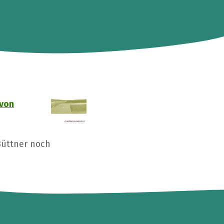
 von
Büttner noch