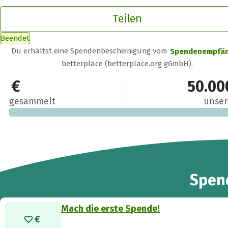
Teilen
Beendet
Du erhältst eine Spendenbescheinigung vom
Spendenempfä
betterplace (betterplace.org gGmbH).
0 €
50.00
gesammelt
unser
Spen
Mach die erste Spende!