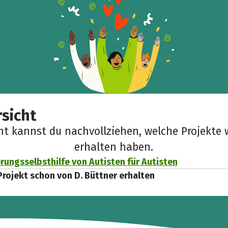
Teile die Spendenaktion
Hilf mit noch mehr Spenden zu sammeln!
Facebook
WhatsApp
Messenger
Link kopieren
sicht
cht kannst du nachvollziehen, welche Projekte 
erhalten haben.
rungsselbsthilfe von Autisten für Autisten
Projekt schon von D. Büttner erhalten