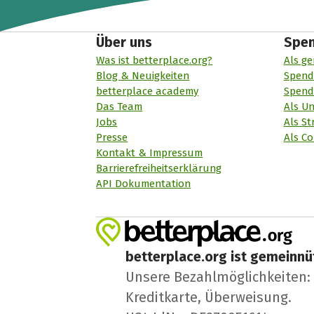
Über uns
Spe
Was ist betterplace.org?
Als ge
Blog & Neuigkeiten
Spend
betterplace academy
Spend
Das Team
Als U
Jobs
Als St
Presse
Als Co
Kontakt & Impressum
Barrierefreiheitserklärung
API Dokumentation
betterplace.org ist gemeinnüt
Unsere Bezahlmöglichkeiten: A
Kreditkarte, Überweisung.