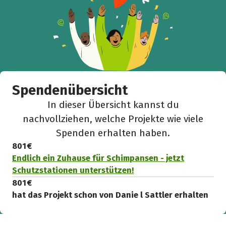
Hilf mit noch mehr Spenden zu sammeln!
Facebook
WhatsApp
Messenger
L
k
Spendenübersicht
In dieser Übersicht kannst du
nachvollziehen, welche Projekte wie viele
Spenden erhalten haben.
801 €
Endlich ein Zuhause für Schimpansen - jetzt
Schutzstationen unterstützen!
801 €
hat das Projekt schon von Danie l Sattler erhalten