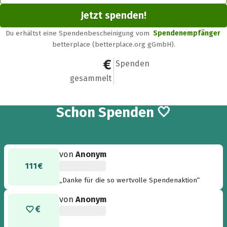
Jetzt spenden!
Du erhältst eine Spendenbescheinigung vom
Spendenempfänger
betterplace (betterplace.org gGmbH).
801 €
8
Spenden
gesammelt
8
Schon
Spenden 🤍
von
Anonym
111 €
„Danke für die so wertvolle Spendenaktion“
von
Anonym