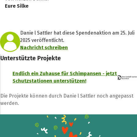
Eure Silke
Danie l Sattler hat diese Spendenaktion am 25. Juli
2025 veröffentlicht.
Nachricht schreiben
Unterstützte Projekte
Endlich ein Zuhause für Schimpansen - jetzt
Schutzstationen unterstützen!
Spendenempfänger
Die Projekte können durch Danie l Sattler noch angepasst
werden.
Schließen
Teile die Spendenaktion