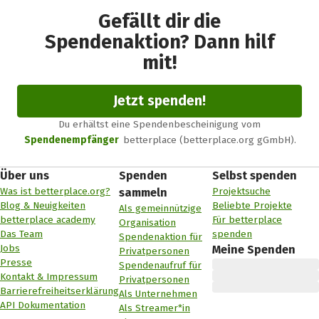
Gefällt dir die
Spendenaktion? Dann hilf
mit!
Jetzt spenden!
Du erhältst eine Spendenbescheinigung vom
Spendenempfänger
betterplace (betterplace.org gGmbH).
Über uns
Spenden
Selbst spenden
Was ist betterplace.org?
Projektsuche
sammeln
Blog & Neuigkeiten
Beliebte Projekte
Als gemeinnützige
betterplace academy
Für betterplace
Organisation
Das Team
spenden
Spendenaktion für
Jobs
Meine Spenden
Privatpersonen
Presse
Spendenaufruf für
Kontakt & Impressum
Privatpersonen
Barrierefreiheitserklärung
Als Unternehmen
API Dokumentation
Als Streamer*in