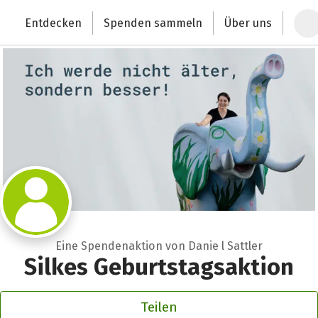
Zum Hauptinhalt springen
Erklärung zur Barrierefreiheit anzeigen
Entdecken
Spenden sammeln
Über uns
Deutschlands größte Spendenplattform
Eine Spendenaktion von Danie l Sattler
Silkes Geburtstagsaktion
Teilen