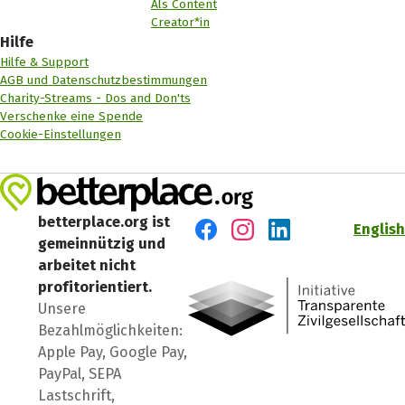
Als Content
Creator*in
Hilfe
Hilfe & Support
AGB und Datenschutzbestimmungen
Charity-Streams - Dos and Don'ts
Verschenke eine Spende
Cookie-Einstellungen
betterplace.org ist
English
gemeinnützig und
Besuch' uns auf Facebook
Besuch' uns auf Instagr
Besuch' uns auf Lin
arbeitet nicht
profitorientiert.
Unsere
Bezahlmöglichkeiten:
Apple Pay, Google Pay,
PayPal, SEPA
Lastschrift,