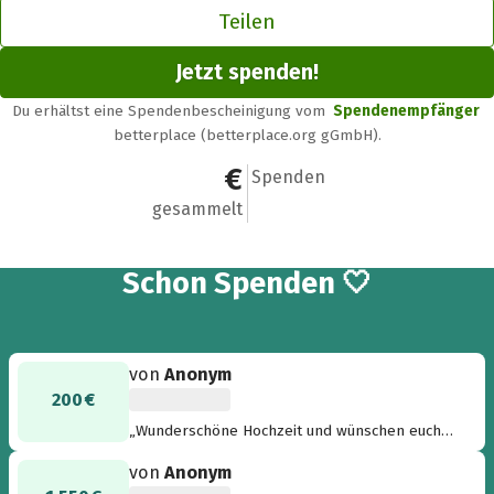
Teilen
Jetzt spenden!
Du erhältst eine Spendenbescheinigung vom
Spendenempfänger
betterplace (betterplace.org gGmbH).
3.750 €
15
Spenden
gesammelt
15
Schon
Spenden 🤍
von
Anonym
200 €
„Wunderschöne Hochzeit und wünschen euch
beiden alles alles Gute!“
von
Anonym