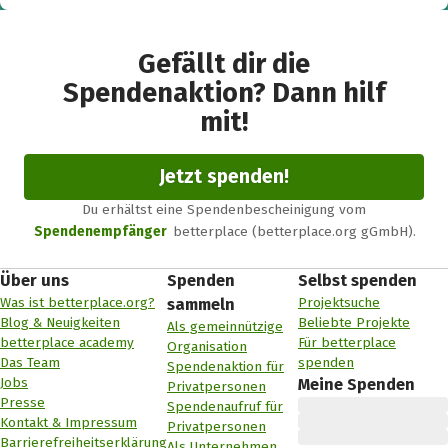
Gefällt dir die
Spendenaktion? Dann hilf
mit!
Jetzt spenden!
Du erhältst eine Spendenbescheinigung vom
Spendenempfänger
betterplace (betterplace.org gGmbH).
Über uns
Spenden
Selbst spenden
Was ist betterplace.org?
Projektsuche
sammeln
Blog & Neuigkeiten
Beliebte Projekte
Als gemeinnützige
betterplace academy
Für betterplace
Organisation
Das Team
spenden
Spendenaktion für
Jobs
Meine Spenden
Privatpersonen
Presse
Spendenaufruf für
Kontakt & Impressum
Privatpersonen
Barrierefreiheitserklärung
Als Unternehmen