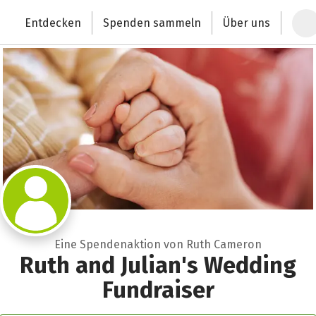
Zum Hauptinhalt springen
Erklärung zur Barrierefreiheit anzeigen
Entdecken
Spenden sammeln
Über uns
Deutschlands größte Spendenplattform
Eine Spendenaktion von Ruth Cameron
Ruth and Julian's Wedding
Fundraiser