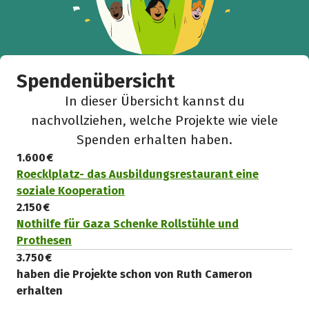
Facebook
WhatsApp
Messenger
L
k
Spendenübersicht
In dieser Übersicht kannst du
nachvollziehen, welche Projekte wie viele
Spenden erhalten haben.
1.600 €
Roecklplatz- das Ausbildungsrestaurant eine
soziale Kooperation
2.150 €
Nothilfe für Gaza Schenke Rollstühle und
Prothesen
3.750 €
haben die Projekte schon von Ruth Cameron
erhalten