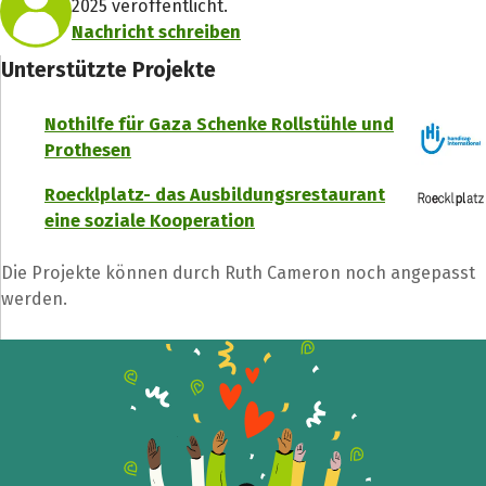
2025 veröffentlicht.
Nachricht schreiben
Unterstützte Projekte
Nothilfe für Gaza Schenke Rollstühle und
Prothesen
Roecklplatz- das Ausbildungsrestaurant
eine soziale Kooperation
Spendenempfänger
Die Projekte können durch Ruth Cameron noch angepasst
werden.
Schließen
Teile die Spendenaktion
Hilf mit noch mehr Spenden zu sammeln!