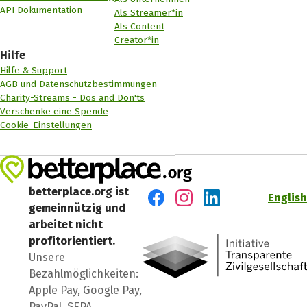
API Dokumentation
Als Streamer*in
Als Content
Creator*in
Hilfe
Hilfe & Support
AGB und Datenschutzbestimmungen
Charity-Streams - Dos and Don'ts
Verschenke eine Spende
Cookie-Einstellungen
betterplace.org ist
English
gemeinnützig und
Besuch' uns auf Facebook
Besuch' uns auf Instagr
Besuch' uns auf Lin
arbeitet nicht
profitorientiert.
Unsere
Bezahlmöglichkeiten:
Apple Pay, Google Pay,
PayPal, SEPA