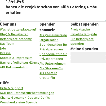
1.444,94 €
haben die Projekte schon von Klüh Catering GmbH
erhalten
Über uns
Spenden
Selbst spenden
Was ist betterplace.org?
Projektsuche
sammeln
Blog & Neuigkeiten
Beliebte Projekte
Als gemeinnützige
betterplace academy
Für betterplace
Organisation
Das Team
spenden
Spendenaktion für
Jobs
Meine Spenden
Privatpersonen
Presse
Spendenaufruf für
Kontakt & Impressum
Privatpersonen
Barrierefreiheitserklärung
Als Unternehmen
API Dokumentation
Als Streamer*in
Als Content
Creator*in
Hilfe
Hilfe & Support
AGB und Datenschutzbestimmungen
Charity-Streams - Dos and Don'ts
Verschenke eine Spende