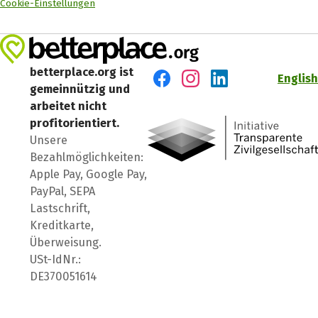
Cookie-Einstellungen
betterplace.org ist
English
gemeinnützig und
Besuch' uns auf Facebook
Besuch' uns auf Instagr
Besuch' uns auf Lin
arbeitet nicht
profitorientiert.
Unsere
Bezahlmöglichkeiten:
Apple Pay, Google Pay,
PayPal, SEPA
Lastschrift,
Kreditkarte,
Überweisung.
USt-IdNr.:
DE370051614