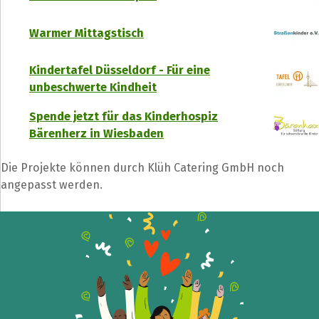
Warmer Mittagstisch
Kindertafel Düsseldorf - Für eine
unbeschwerte Kindheit
Spende jetzt für das Kinderhospiz
Bärenherz in Wiesbaden
Teile die Spendenaktion
Die Projekte können durch Klüh Catering GmbH noch
Hilf mit noch mehr Spenden zu sammeln!
angepasst werden.
Facebook
WhatsApp
Messenger
L
k