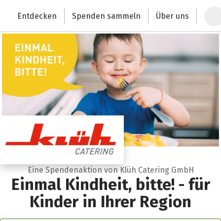
Zum Hauptinhalt springen
Erklärung zur Barrierefreiheit anzeigen
Entdecken
Spenden sammeln
Über uns
Deutschlands größte Spendenplattform
Eine Spendenaktion von Klüh Catering GmbH
Einmal Kindheit, bitte! - für
Kinder in Ihrer Region