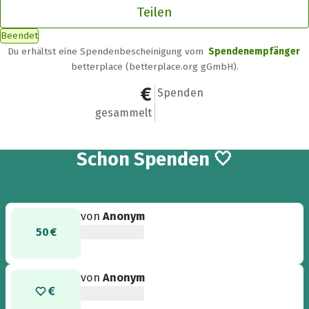
Teilen
Beendet
Du erhältst eine Spendenbescheinigung vom
Spendenempfänger
betterplace (betterplace.org gGmbH).
1.444,94 €
77
Spenden
gesammelt
77
Schon
Spenden 🤍
von
Anonym
50 €
von
Anonym