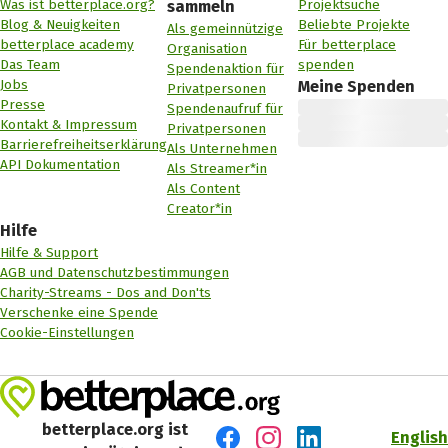
Was ist betterplace.org?
Projektsuche
sammeln
Blog & Neuigkeiten
Beliebte Projekte
Als gemeinnützige
betterplace academy
Für betterplace
Organisation
Das Team
spenden
Spendenaktion für
Jobs
Meine Spenden
Privatpersonen
Presse
Spendenaufruf für
Kontakt & Impressum
Privatpersonen
Barrierefreiheitserklärung
Als Unternehmen
API Dokumentation
Als Streamer*in
Als Content
Creator*in
Hilfe
Hilfe & Support
AGB und Datenschutzbestimmungen
Charity-Streams - Dos and Don'ts
Verschenke eine Spende
Cookie-Einstellungen
betterplace.org ist
English