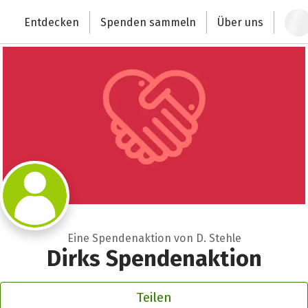
Zum Hauptinhalt springen
Erklärung zur Barrierefreiheit anzeigen
Entdecken
Spenden sammeln
Über uns
Deutschlands größte Spendenplattform
Eine Spendenaktion von D. Stehle
Dirks Spendenaktion
Teilen