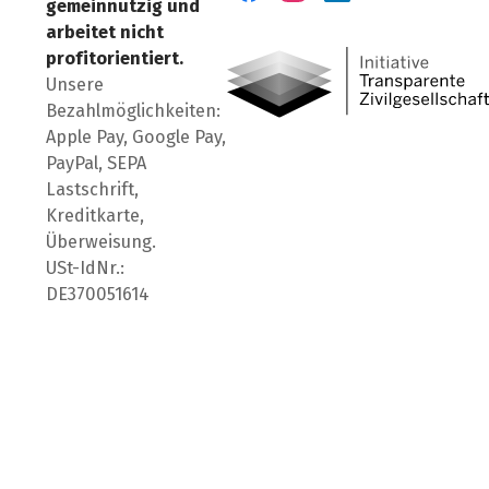
gemeinnützig und
Besuch' uns auf Facebook
Besuch' uns auf Instagr
Besuch' uns auf Lin
arbeitet nicht
profitorientiert.
Unsere
Bezahlmöglichkeiten:
Apple Pay, Google Pay,
PayPal, SEPA
Lastschrift,
Kreditkarte,
Überweisung.
USt-IdNr.:
DE370051614