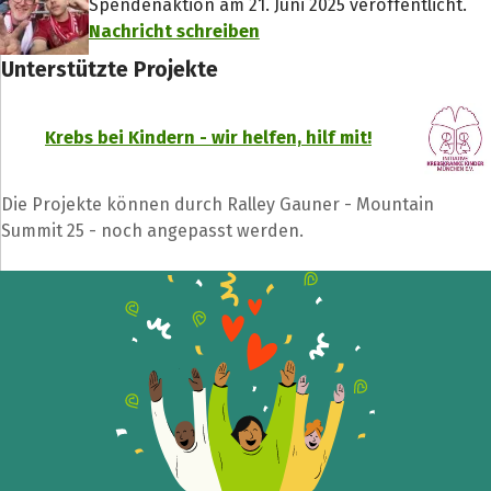
Spendenaktion am 21. Juni 2025 veröffentlicht.
Nachricht schreiben
Unterstützte Projekte
Krebs bei Kindern - wir helfen, hilf mit!
Die Projekte können durch Ralley Gauner - Mountain
Teile die Spendenaktion
Summit 25 - noch angepasst werden.
Hilf mit noch mehr Spenden zu sammeln!
Facebook
WhatsApp
Messenger
L
k