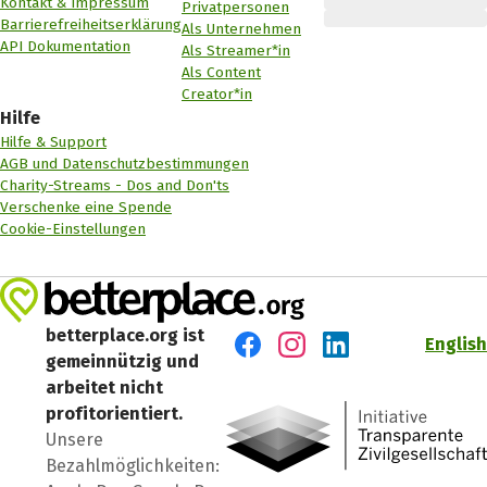
Kontakt & Impressum
Privatpersonen
Barrierefreiheitserklärung
Als Unternehmen
API Dokumentation
Als Streamer*in
Als Content
Creator*in
Hilfe
Hilfe & Support
AGB und Datenschutzbestimmungen
Charity-Streams - Dos and Don'ts
Verschenke eine Spende
Cookie-Einstellungen
betterplace.org ist
English
gemeinnützig und
Besuch' uns auf Facebook
Besuch' uns auf Instagr
Besuch' uns auf Lin
arbeitet nicht
profitorientiert.
Unsere
Bezahlmöglichkeiten: