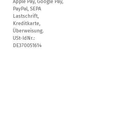
Apple Pay, Google Pay,
PayPal, SEPA
Lastschrift,
Kreditkarte,
Überweisung.
USt-IdNr.:
DE370051614