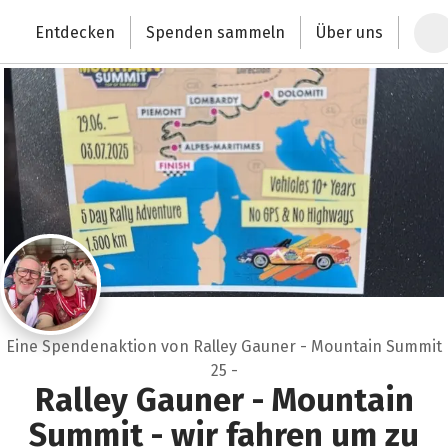
Schließen
Zum Hauptinhalt springen
Erklärung zur Barrierefreiheit anzeigen
Entdecken
Spenden sammeln
Über uns
Deutschlands größte Spendenplattform
Eine Spendenaktion von Ralley Gauner - Mountain Summit
25 -
Ralley Gauner - Mountain
Summit - wir fahren um zu