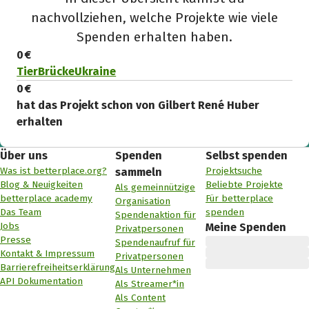
nachvollziehen, welche Projekte wie viele
Spenden erhalten haben.
0 €
TierBrückeUkraine
0 €
hat das Projekt schon von Gilbert René Huber
erhalten
Über uns
Spenden
Selbst spenden
Was ist betterplace.org?
Projektsuche
sammeln
Blog & Neuigkeiten
Beliebte Projekte
Als gemeinnützige
betterplace academy
Für betterplace
Organisation
Das Team
spenden
Spendenaktion für
Jobs
Meine Spenden
Privatpersonen
Presse
Spendenaufruf für
Kontakt & Impressum
Privatpersonen
Barrierefreiheitserklärung
Als Unternehmen
API Dokumentation
Als Streamer*in
Als Content