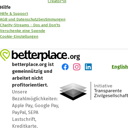
Creator*in
Hilfe
Hilfe & Support
AGB und Datenschutzbestimmungen
Charity-Streams - Dos and Don'ts
Verschenke eine Spende
Cookie-Einstellungen
betterplace.org ist
English
gemeinnützig und
Besuch' uns auf Facebook
Besuch' uns auf Instagr
Besuch' uns auf Lin
arbeitet nicht
profitorientiert.
Unsere
Bezahlmöglichkeiten:
Apple Pay, Google Pay,
PayPal, SEPA
Lastschrift,
Kreditkarte,