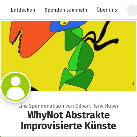
Zum Hauptinhalt springen
Erklärung zur Barrierefreiheit anzeigen
Entdecken
Spenden sammeln
Über uns
Deutschlands größte Spendenplattform
Eine Spendenaktion von Gilbert René Huber
WhyNot Abstrakte
Improvisierte Künste