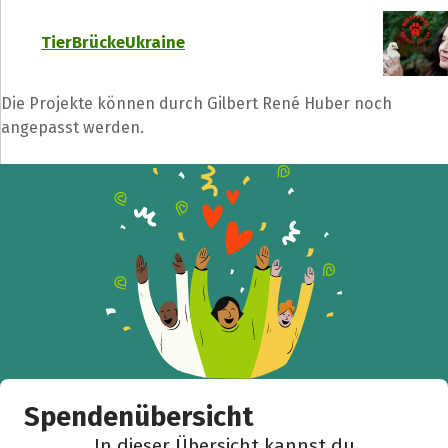
TierBrückeUkraine
Die Projekte können durch Gilbert René Huber noch
angepasst werden.
Teile die Spendenaktion
Hilf mit noch mehr Spenden zu sammeln!
Facebook
WhatsApp
Messenger
L
k
Spendenübersicht
In dieser Übersicht kannst du