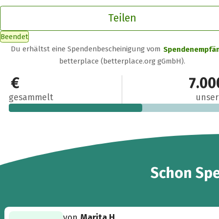
Teilen
Beendet
Du erhältst eine Spendenbescheinigung vom
Spendenempfä
betterplace (betterplace.org gGmbH).
4.107 €
7.00
gesammelt
unser
48
Schon
Sp
von
Marita H.