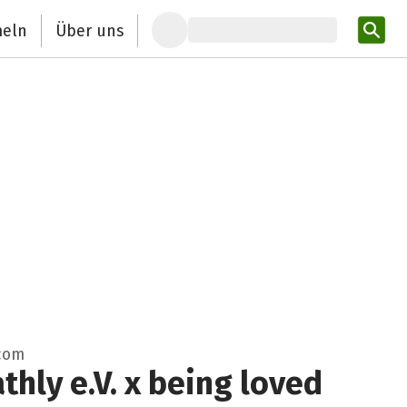
eln
Über uns
Pro
com
hly e.V. x being loved