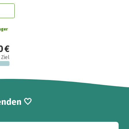
nger
0 €
 Ziel
enden 🤍