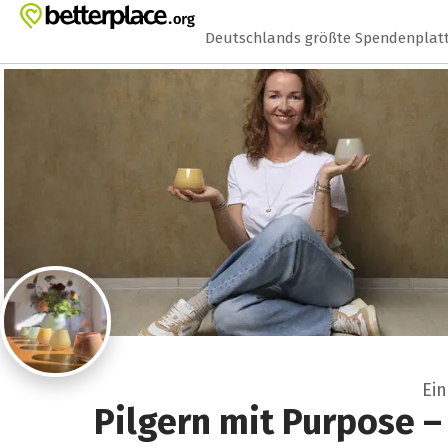
Zum Hauptinhalt springen
Erklärung zur Barrierefreiheit anzeigen
Deutschlands größte Spendenplat
Ei
Pilgern mit Purpose –