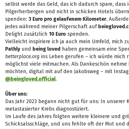
selbst werde das Geld, das ich dadurch spare, dass i
Pilgerherbergen und nicht in schicken Hotels über
spenden:
3 Euro pro gelaufenem Kilometer
. Außerde
jedes während meiner Pilgerschaft auf
beingloved.
Delight zusätzlich
10 Euro
spenden.
Vielleicht inspiriere ich ja auch mein Umfeld, mich z
Pathly
und
being loved
haben gemeinsam eine Spen
betterplace.org
ins Leben gerufen – ich würde mich r
möglichst viele mitmachen. Als Dankeschön nehme ic
möchten, digital mit auf den Jakobsweg – mit Instag
@beingloved.official
.
Über uns:
Das Jahr 2023 begann nicht gut für uns: In unserer 
metastasierter Krebs diagnostiziert.
Im Laufe des Jahres folgten weitere kleinere und gr
Schicksalsschläge, und uns fehlte oft der Mut und de