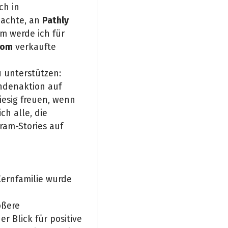
ch in
nachte, an
Pathly
m werde ich für
com
verkaufte
u unterstützen:
denaktion auf
iesig freuen, wenn
h alle, die
ram-Stories auf
Kernfamilie wurde
ößere
r Blick für positive