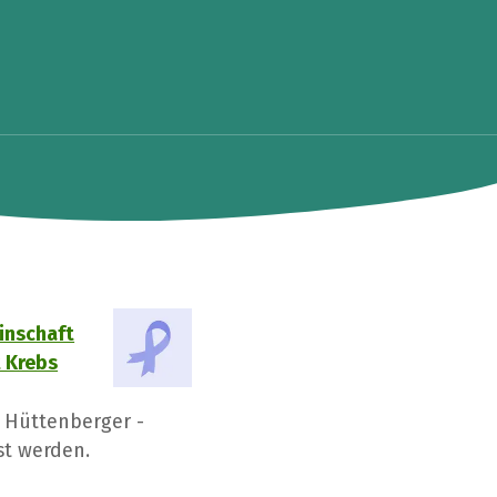
einschaft
t Krebs
 Hüttenberger -
t werden.