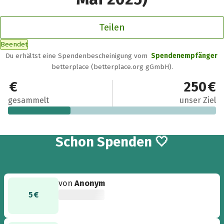
Teilen
Beendet
Du erhältst eine Spendenbescheinigung vom
Spendenempfänger
betterplace (betterplace.org gGmbH).
75 €
250 €
gesammelt
unser Ziel
5
Schon
Spenden 🤍
von
Anonym
5 €