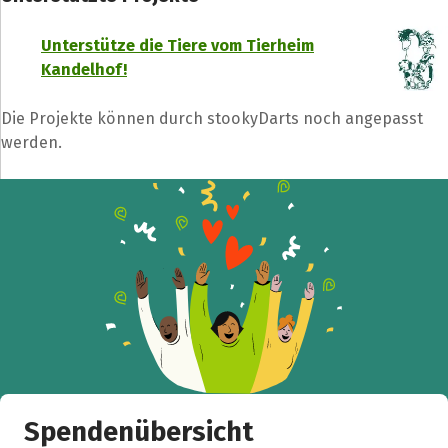
Teile die Spendenaktion
Unterstütze die Tiere vom Tierheim
Hilf mit noch mehr Spenden zu sammeln!
Kandelhof!
Die Projekte können durch stookyDarts noch angepasst
Facebook
WhatsApp
Messenger
L
werden.
k
Spendenübersicht