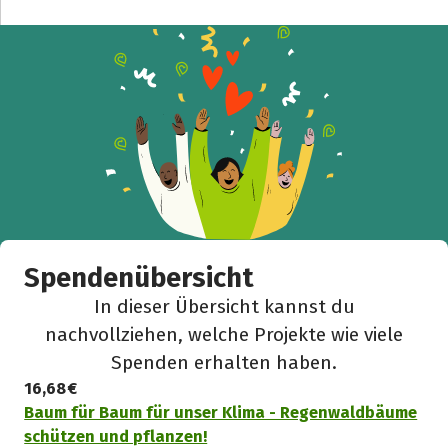
Facebook
WhatsApp
Messenger
L
k
Spendenübersicht
In dieser Übersicht kannst du
nachvollziehen, welche Projekte wie viele
Spenden erhalten haben.
16,68 €
Baum für Baum für unser Klima - Regenwaldbäume
schützen und pflanzen!