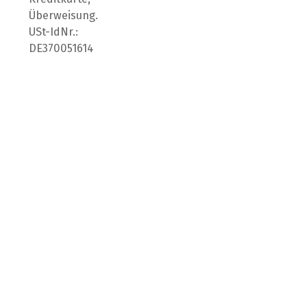
Überweisung.
USt-IdNr.:
DE370051614