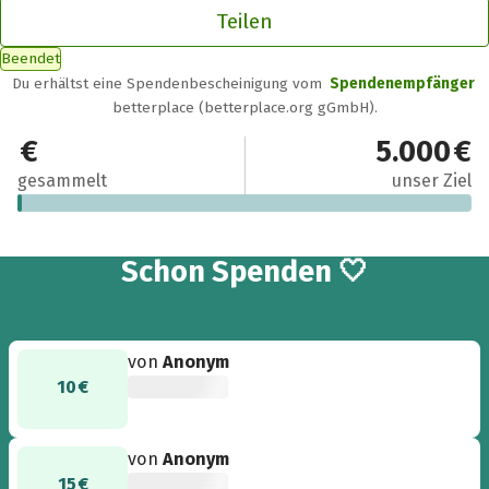
Teilen
Beendet
Du erhältst eine Spendenbescheinigung vom
Spendenempfänger
betterplace (betterplace.org gGmbH).
50 €
5.000 €
gesammelt
unser Ziel
4
Schon
Spenden 🤍
von
Anonym
10 €
von
Anonym
15 €