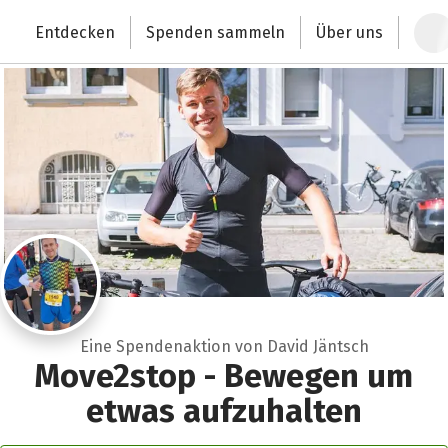
Zum Hauptinhalt springen
Erklärung zur Barrierefreiheit anzeigen
Entdecken
Spenden sammeln
Über uns
Deutschlands größte Spendenplattform
Eine Spendenaktion von David Jäntsch
Move2stop - Bewegen um
etwas aufzuhalten