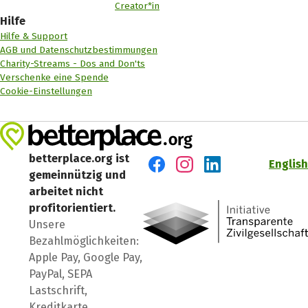
Creator*in
Hilfe
Hilfe & Support
AGB und Datenschutzbestimmungen
Charity-Streams - Dos and Don'ts
Verschenke eine Spende
Cookie-Einstellungen
betterplace.org ist
English
gemeinnützig und
Besuch' uns auf Facebook
Besuch' uns auf Instagr
Besuch' uns auf Lin
arbeitet nicht
profitorientiert.
Unsere
Bezahlmöglichkeiten:
Apple Pay, Google Pay,
PayPal, SEPA
Lastschrift,
Kreditkarte,