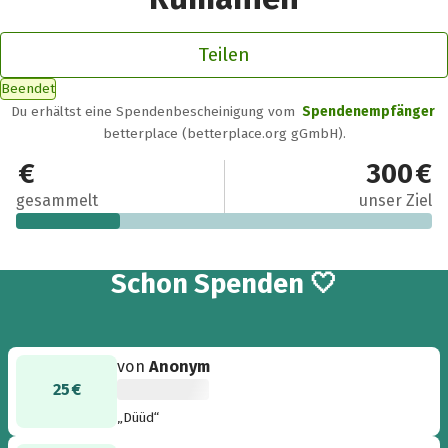
Teilen
Beendet
Du erhältst eine Spendenbescheinigung vom
Spendenempfänger
betterplace (betterplace.org gGmbH).
75 €
300 €
gesammelt
unser Ziel
3
Schon
Spenden 🤍
von
Anonym
25 €
„Düüd“