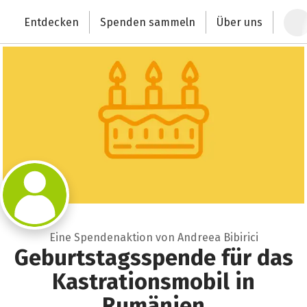
Zum Hauptinhalt springen
Erklärung zur Barrierefreiheit anzeigen
Entdecken
Spenden sammeln
Über uns
Deutschlands größte Spendenplattform
Eine Spendenaktion von Andreea Bibirici
Geburtstagsspende für das
Kastrationsmobil in
Rumänien