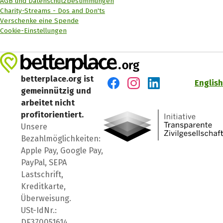
AGB und Datenschutzbestimmungen
Charity-Streams - Dos and Don'ts
Verschenke eine Spende
Cookie-Einstellungen
betterplace.org ist
English
gemeinnützig und
Besuch' uns auf Facebook
Besuch' uns auf Instagr
Besuch' uns auf Lin
arbeitet nicht
profitorientiert.
Unsere
Bezahlmöglichkeiten:
Apple Pay, Google Pay,
PayPal, SEPA
Lastschrift,
Kreditkarte,
Überweisung.
USt-IdNr.:
DE370051614