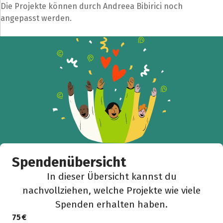
Die Projekte können durch Andreea Bibirici noch
Hilf mit noch mehr Spenden zu sammeln!
angepasst werden.
Facebook
WhatsApp
Messenger
L
k
Spendenübersicht
In dieser Übersicht kannst du
nachvollziehen, welche Projekte wie viele
Spenden erhalten haben.
75 €