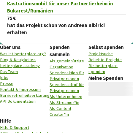
Kastrationsmobil für unser Partnertierheim in
Bukarest/Rumänien
75 €
hat das Projekt schon von Andreea Bibirici
erhalten
Über uns
Spenden
Selbst spenden
Was ist betterplace.org?
Projektsuche
sammeln
Blog & Neuigkeiten
Beliebte Projekte
Als gemeinnützige
betterplace academy
Für betterplace
Organisation
Das Team
spenden
Spendenaktion für
Jobs
Meine Spenden
Privatpersonen
Presse
Spendenaufruf für
Kontakt & Impressum
Privatpersonen
Barrierefreiheitserklärung
Als Unternehmen
API Dokumentation
Als Streamer*in
Als Content
Creator*in
Hilfe
Hilfe & Support