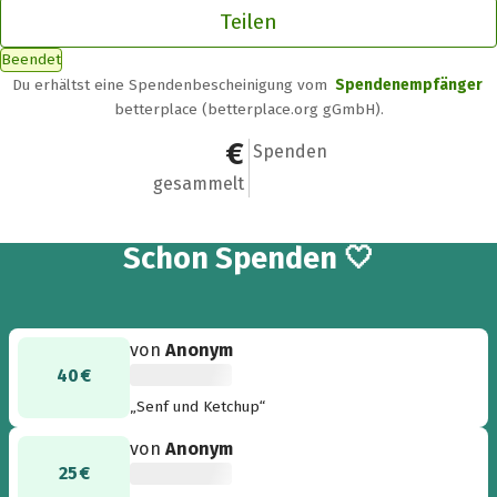
Teilen
Beendet
Du erhältst eine Spendenbescheinigung vom
Spendenempfänger
betterplace (betterplace.org gGmbH).
365 €
9
Spenden
gesammelt
9
Schon
Spenden 🤍
von
Anonym
40 €
„Senf und Ketchup“
von
Anonym
25 €