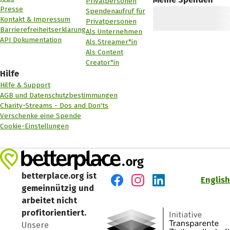
Privatpersonen
Presse
Spendenaufruf für
Kontakt & Impressum
Privatpersonen
Barrierefreiheitserklärung
Als Unternehmen
API Dokumentation
Als Streamer*in
Als Content
Creator*in
Hilfe
Hilfe & Support
AGB und Datenschutzbestimmungen
Charity-Streams - Dos and Don'ts
Verschenke eine Spende
Cookie-Einstellungen
betterplace.org ist
English
gemeinnützig und
Besuch' uns auf Facebook
Besuch' uns auf Instagr
Besuch' uns auf Lin
arbeitet nicht
profitorientiert.
Unsere