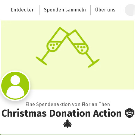
Zum Hauptinhalt springen
Erklärung zur Barrierefreiheit anzeigen
Entdecken
Spenden sammeln
Über uns
Deutschlands größte Spendenplattform
Eine Spendenaktion von Florian Then
Christmas Donation Action 🤶
🎄