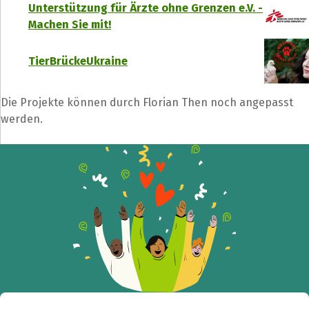
Unterstützung für Ärzte ohne Grenzen e.V. -
Machen Sie mit!
TierBrückeUkraine
Teile die Spendenaktion
Die Projekte können durch Florian Then noch angepasst
Hilf mit noch mehr Spenden zu sammeln!
werden.
Facebook
WhatsApp
Messenger
L
k