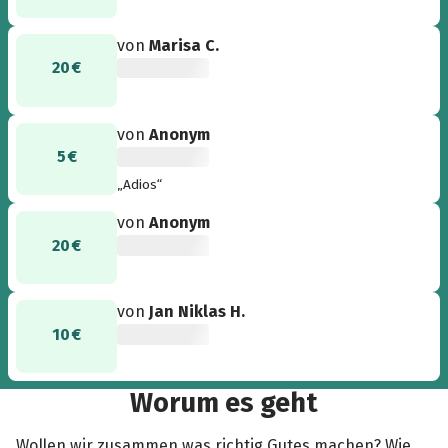
von
Marisa C.
20 €
von
Anonym
5 €
„Adios“
von
Anonym
20 €
von
Jan Niklas H.
10 €
Worum es geht
Wollen wir zusammen was richtig Gutes machen? Wie