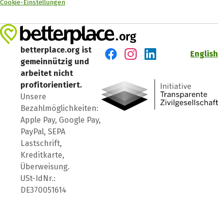
Cookie-Einstellungen
betterplace.org ist
English
gemeinnützig und
Besuch' uns auf Facebook
Besuch' uns auf Instagr
Besuch' uns auf Lin
arbeitet nicht
profitorientiert.
Unsere
Bezahlmöglichkeiten:
Apple Pay, Google Pay,
PayPal, SEPA
Lastschrift,
Kreditkarte,
Überweisung.
USt-IdNr.:
DE370051614