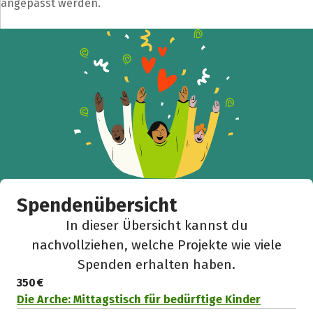
angepasst werden.
Facebook
WhatsApp
Messenger
L
k
Spendenübersicht
In dieser Übersicht kannst du
nachvollziehen, welche Projekte wie viele
Spenden erhalten haben.
350 €
Die Arche: Mittagstisch für bedürftige Kinder