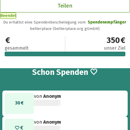
Teilen
Beendet
Du erhältst eine Spendenbescheinigung vom
Spendenempfänger
betterplace (betterplace.org gGmbH).
350 €
350 €
gesammelt
unser Ziel
6
Schon
Spenden 🤍
von
Anonym
30 €
von
Anonym