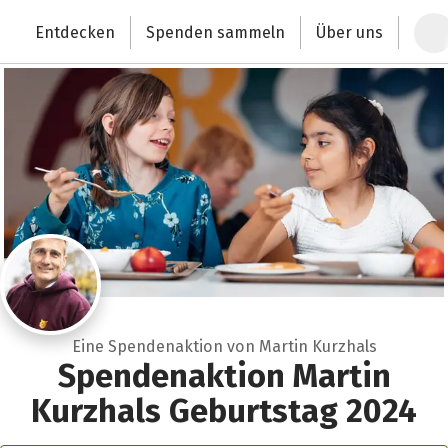
Zum Hauptinhalt springen
Erklärung zur Barrierefreiheit anzeigen
Entdecken
Spenden sammeln
Über uns
Deutschlands größte Spendenplattform
Eine Spendenaktion von Martin Kurzhals
Spendenaktion Martin
Kurzhals Geburtstag 2024