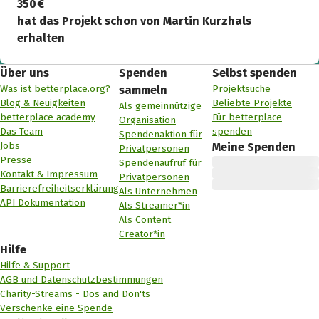
350 €
hat das Projekt schon von Martin Kurzhals
erhalten
Über uns
Spenden
Selbst spenden
Was ist betterplace.org?
Projektsuche
sammeln
Blog & Neuigkeiten
Beliebte Projekte
Als gemeinnützige
betterplace academy
Für betterplace
Organisation
Das Team
spenden
Spendenaktion für
Jobs
Meine Spenden
Privatpersonen
Presse
Spendenaufruf für
Kontakt & Impressum
Privatpersonen
Barrierefreiheitserklärung
Als Unternehmen
API Dokumentation
Als Streamer*in
Als Content
Creator*in
Hilfe
Hilfe & Support
AGB und Datenschutzbestimmungen
Charity-Streams - Dos and Don'ts
Verschenke eine Spende