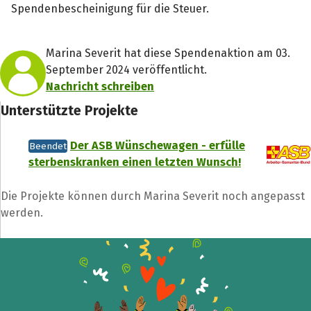
Spendenbescheinigung für die Steuer.
Marina Severit hat diese Spendenaktion am 03.
September 2024 veröffentlicht.
Nachricht schreiben
Unterstützte Projekte
Der ASB Wünschewagen - erfülle
Beendet
sterbenskranken einen letzten Wunsch!
Teile die Spendenaktion
Die Projekte können durch Marina Severit noch angepasst
werden.
Hilf mit noch mehr Spenden zu sammeln!
Facebook
WhatsApp
Messenger
L
k