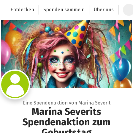
Zum Hauptinhalt springen
Erklärung zur Barrierefreiheit anzeigen
Entdecken
Spenden sammeln
Über uns
Deutschlands größte Spendenplattform
Eine Spendenaktion von Marina Severit
Marina Severits
Spendenaktion zum
Geburtstag