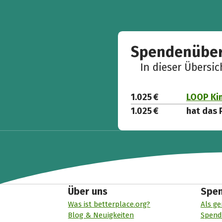
Spendenüber
In dieser Übersi
1.025 €
LOOP Kin
1.025 €
hat das 
Über uns
Spe
Was ist betterplace.org?
Als ge
Blog & Neuigkeiten
Spend