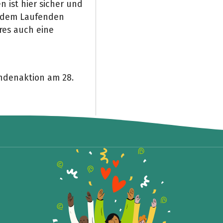
 ist hier sicher und
f dem Laufenden
res auch eine
ndenaktion am 28.
Teile die Spendenaktion
Hilf mit noch mehr Spenden zu sammeln!
Facebook
WhatsApp
Messenger
Link kopieren