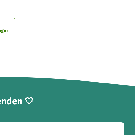
nger
enden 🤍