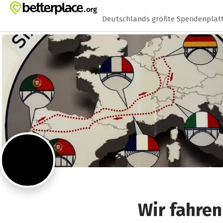
Zum Hauptinhalt springen
Erklärung zur Barrierefreiheit anzeigen
Deutschlands größte Spendenplat
Wir fahren