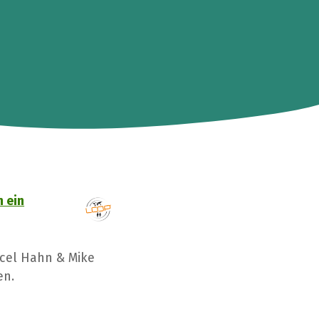
n ein
rcel Hahn & Mike
en.