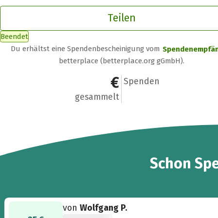
Teilen
Beendet
Du erhältst eine Spendenbescheinigung vom
Spendenempfä
betterplace (betterplace.org gGmbH).
1.025 €
22
Spenden
gesammelt
22
Schon
Sp
von
Wolfgang P.