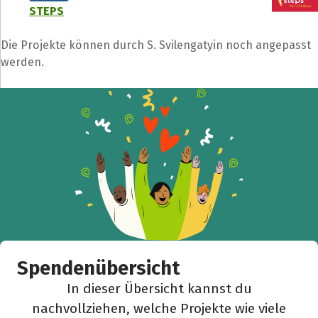
STEPS
Die Projekte können durch S. Svilengatyin noch angepasst
werden.
Teile die Spendenaktion
Hilf mit noch mehr Spenden zu sammeln!
Facebook
WhatsApp
Messenger
L
k
Spendenübersicht
In dieser Übersicht kannst du
nachvollziehen, welche Projekte wie viele