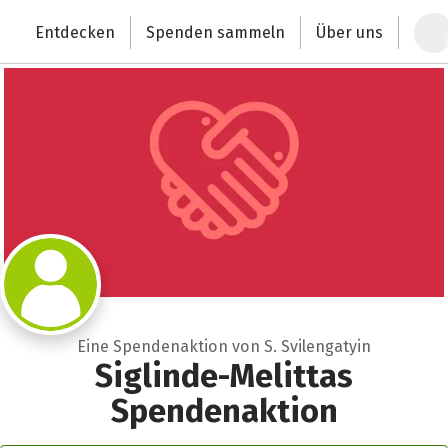
Zum Hauptinhalt springen
Erklärung zur Barrierefreiheit anzeigen
Entdecken
Spenden sammeln
Über uns
Deutschlands größte Spendenplattform
Eine Spendenaktion von S. Svilengatyin
Siglinde-Melittas
Spendenaktion