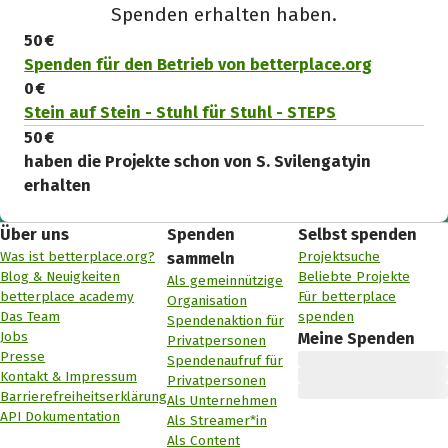
Spenden erhalten haben.
50 €
Spenden für den Betrieb von betterplace.org
0 €
Stein auf Stein - Stuhl für Stuhl - STEPS
50 €
haben die Projekte schon von S. Svilengatyin
erhalten
Über uns
Spenden
Selbst spenden
Was ist betterplace.org?
Projektsuche
sammeln
Blog & Neuigkeiten
Beliebte Projekte
Als gemeinnützige
betterplace academy
Für betterplace
Organisation
Das Team
spenden
Spendenaktion für
Jobs
Meine Spenden
Privatpersonen
Presse
Spendenaufruf für
Kontakt & Impressum
Privatpersonen
Barrierefreiheitserklärung
Als Unternehmen
API Dokumentation
Als Streamer*in
Als Content