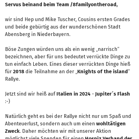
Servus beinand beim Team /8familyontheroad,
wir sind Hep und Mike Tuscher, Cousins ersten Grades
und beide gebürtig aus der wunderschönen Stadt
Abensberg in Niederbayern.
Böse Zungen würden uns als ein wenig „narrisch“
bezeichnen, aber für uns bedeutet verrückte Dinge zu
tun einfach Leben. Eines dieser verrückten Dinge hieß
für
2018
die Teilnahme an der „
Knights of the island
“
Rallye.
Jetzt sind wir heiß auf
Italien in 2024
-
Jupiter´s Flash
:-)
Natürlich geht es bei der Rallye nicht nur um Spaß und
Abenteuerlust, sondern auch um einen
wohltätigen
Zweck
. Daher möchten wir mit unserer Aktion
möglichst viele Spenden für einen
Hospiz Verband der