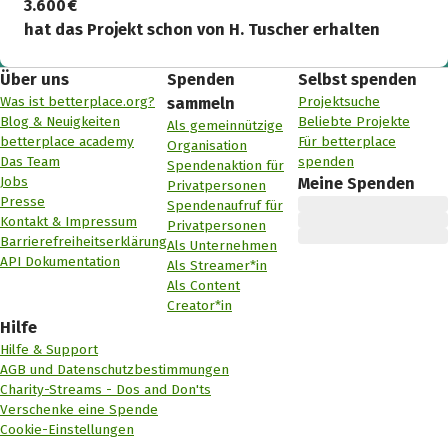
3.600 €
hat das Projekt schon von H. Tuscher erhalten
Über uns
Spenden
Selbst spenden
Was ist betterplace.org?
Projektsuche
sammeln
Blog & Neuigkeiten
Beliebte Projekte
Als gemeinnützige
betterplace academy
Für betterplace
Organisation
Das Team
spenden
Spendenaktion für
Jobs
Meine Spenden
Privatpersonen
Presse
Spendenaufruf für
Kontakt & Impressum
Privatpersonen
Barrierefreiheitserklärung
Als Unternehmen
API Dokumentation
Als Streamer*in
Als Content
Creator*in
Hilfe
Hilfe & Support
AGB und Datenschutzbestimmungen
Charity-Streams - Dos and Don'ts
Verschenke eine Spende
Cookie-Einstellungen