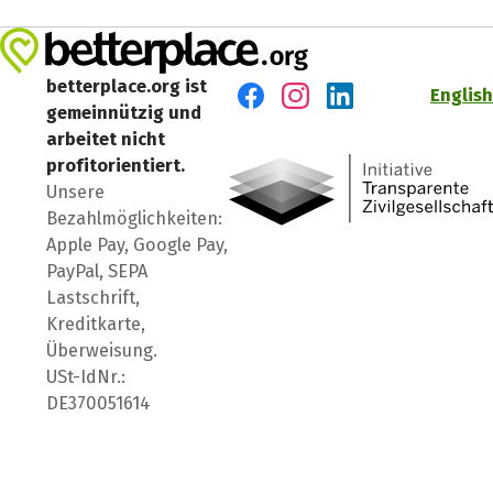
betterplace.org ist
English
gemeinnützig und
Besuch' uns auf Facebook
Besuch' uns auf Instagr
Besuch' uns auf Lin
arbeitet nicht
profitorientiert.
Unsere
Bezahlmöglichkeiten:
Apple Pay, Google Pay,
PayPal, SEPA
Lastschrift,
Kreditkarte,
Überweisung.
USt-IdNr.:
DE370051614