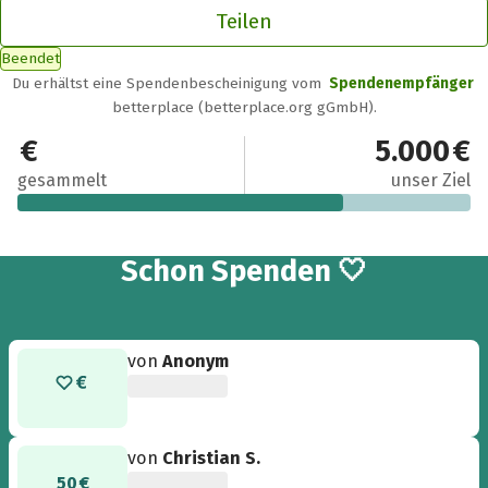
Teilen
Beendet
Du erhältst eine Spendenbescheinigung vom
Spendenempfänger
betterplace (betterplace.org gGmbH).
3.600 €
5.000 €
gesammelt
unser Ziel
37
Schon
Spenden 🤍
von
Anonym
von
Christian S.
50 €