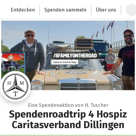
Zum Hauptinhalt springen
Erklärung zur Barrierefreiheit anzeigen
Entdecken
Spenden sammeln
Über uns
Deutschlands größte Spendenplattform
Eine Spendenaktion von H. Tuscher
Spendenroadtrip 4 Hospiz
Caritasverband Dillingen