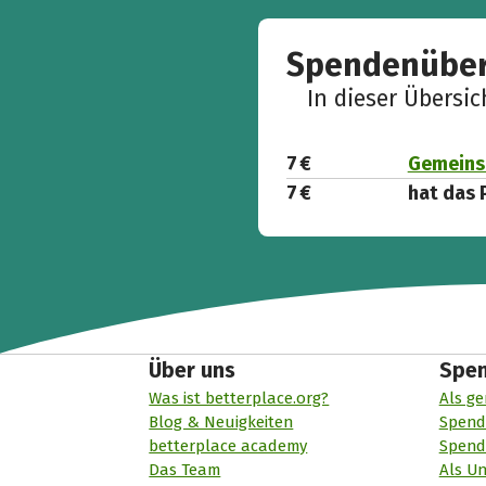
Spendenüber
In dieser Übersi
7 €
Gemeins
7 €
hat das 
Über uns
Spe
Was ist betterplace.org?
Als ge
Blog & Neuigkeiten
Spend
betterplace academy
Spend
Das Team
Als U