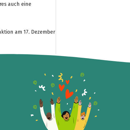
res auch eine
Teile die Spendenaktion
Hilf mit noch mehr Spenden zu sammeln!
aktion am 17. Dezember
Facebook
WhatsApp
Messenger
Link kopieren