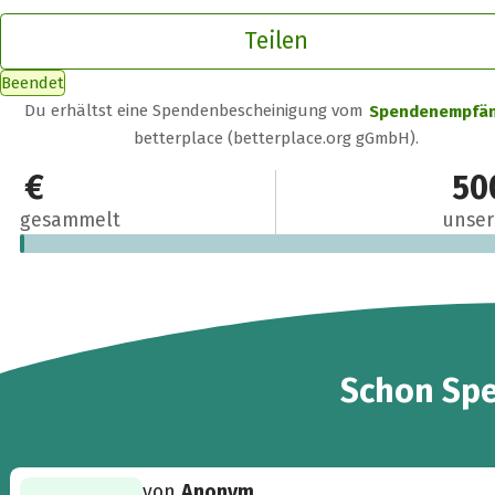
Teilen
Beendet
Du erhältst eine Spendenbescheinigung vom
Spendenempfä
betterplace (betterplace.org gGmbH).
7 €
50
gesammelt
unser
2
Schon
Sp
von
Anonym