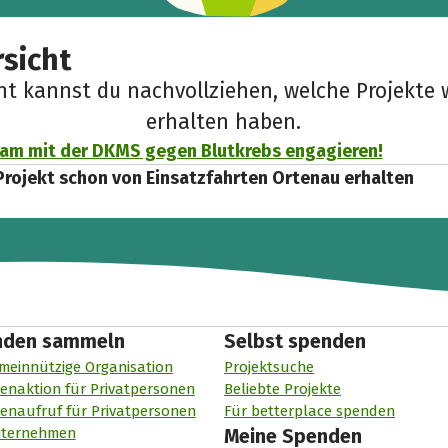
sicht
cht kannst du nachvollziehen, welche Projekte 
erhalten haben.
am mit der DKMS gegen Blutkrebs engagieren!
Projekt schon von Einsatzfahrten Ortenau erhalten
nden sammeln
Selbst spenden
meinnützige Organisation
Projektsuche
enaktion für Privatpersonen
Beliebte Projekte
enaufruf für Privatpersonen
Für betterplace spenden
nternehmen
Meine Spenden