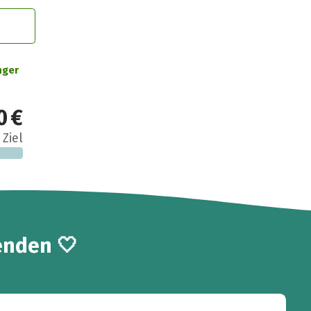
nger
0 €
 Ziel
enden 🤍