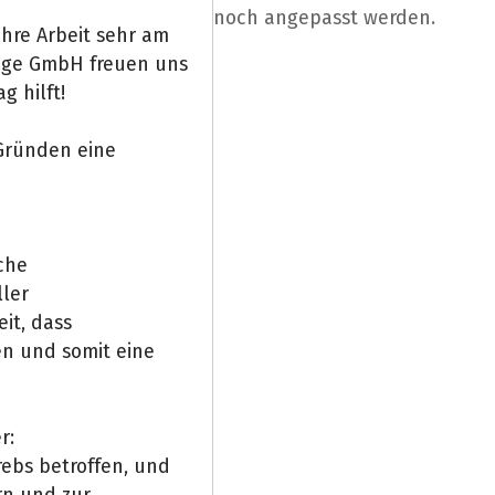
noch angepasst werden.
ihre Arbeit sehr am
zige GmbH freuen uns
g hilft!
Gründen eine
che
ler
it, dass
n und somit eine
r:
ebs betroffen, und