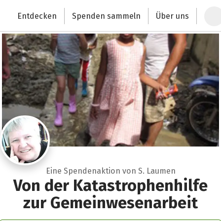
Zum Hauptinhalt springen
Erklärung zur Barrierefreiheit anzeigen
Entdecken
Spenden sammeln
Über uns
Deutschlands größte Spendenplattform
Eine Spendenaktion von S. Laumen
Von der Katastrophenhilfe
zur Gemeinwesenarbeit