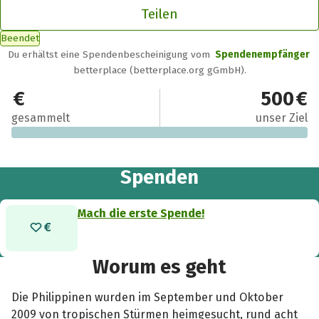
Teilen
Beendet
Du erhältst eine Spendenbescheinigung vom
Spendenempfänger
betterplace (betterplace.org gGmbH).
0 €
500 €
gesammelt
unser Ziel
Spenden
Mach die erste Spende!
Worum es geht
Die Philippinen wurden im September und Oktober
2009 von tropischen Stürmen heimgesucht, rund acht