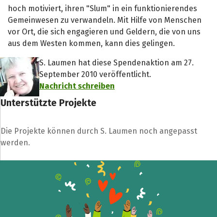
hoch motiviert, ihren "Slum" in ein funktionierendes
Teile die Spendenaktion
Gemeinwesen zu verwandeln. Mit Hilfe von Menschen
Hilf mit noch mehr Spenden zu sammeln!
vor Ort, die sich engagieren und Geldern, die von uns
aus dem Westen kommen, kann dies gelingen.
S. Laumen hat diese Spendenaktion am 27.
Facebook
WhatsApp
Messenger
L
September 2010 veröffentlicht.
k
Nachricht schreiben
Unterstützte Projekte
Die Projekte können durch S. Laumen noch angepasst
werden.