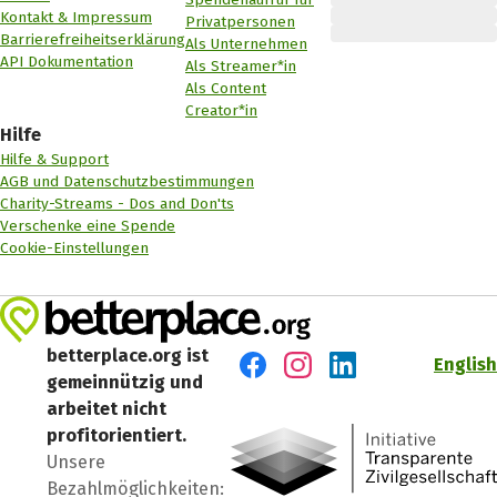
Kontakt & Impressum
Privatpersonen
Barrierefreiheitserklärung
Als Unternehmen
API Dokumentation
Als Streamer*in
Als Content
Creator*in
Hilfe
Hilfe & Support
AGB und Datenschutzbestimmungen
Charity-Streams - Dos and Don'ts
Verschenke eine Spende
Cookie-Einstellungen
betterplace.org ist
English
gemeinnützig und
Besuch' uns auf Facebook
Besuch' uns auf Instagr
Besuch' uns auf Lin
arbeitet nicht
profitorientiert.
Unsere
Bezahlmöglichkeiten: