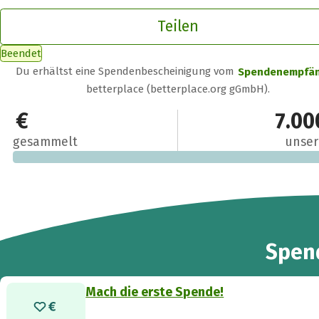
Teilen
Beendet
Du erhältst eine Spendenbescheinigung vom
Spendenempfä
betterplace (betterplace.org gGmbH).
0 €
7.00
gesammelt
unser
Spen
Mach die erste Spende!