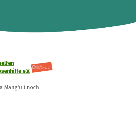
helfen
senhilfe e.V.
a Mang'uli noch