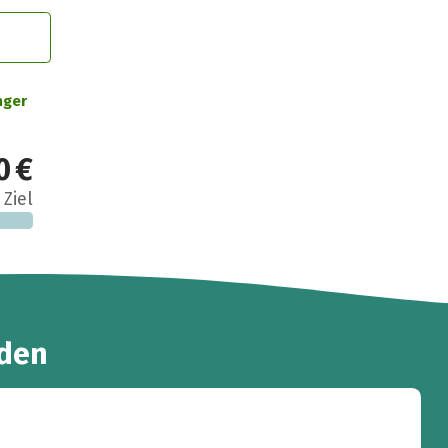
nger
0 €
 Ziel
den