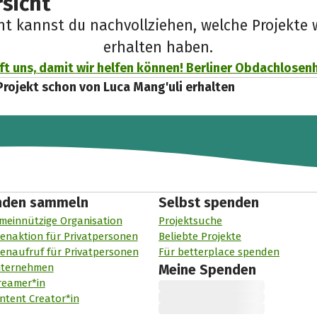
sicht
cht kannst du nachvollziehen, welche Projekte 
erhalten haben.
lft uns, damit wir helfen können! Berliner Obdachlosenhi
Projekt schon von Luca Mang'uli erhalten
nden sammeln
Selbst spenden
meinnützige Organisation
Projektsuche
enaktion für Privatpersonen
Beliebte Projekte
enaufruf für Privatpersonen
Für betterplace spenden
nternehmen
Meine Spenden
reamer*in
ntent Creator*in