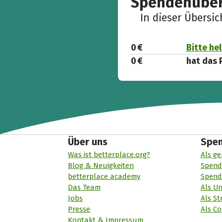
Spendenüber
In dieser Übersi
0 €
Bitte he
0 €
hat das 
Über uns
Spe
Was ist betterplace.org?
Als ge
Blog & Neuigkeiten
Spend
betterplace academy
Spend
Das Team
Als U
Jobs
Als St
Presse
Als Co
Kontakt & Impressum