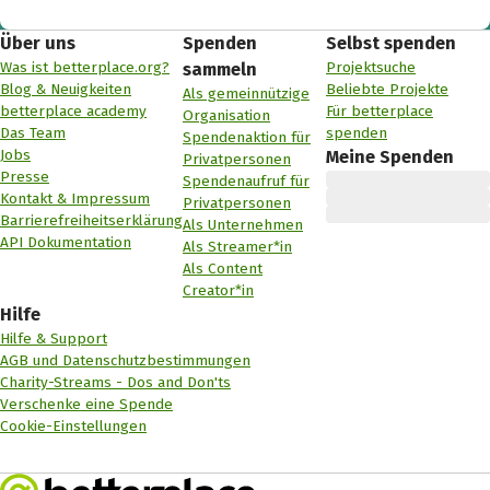
Über uns
Spenden
Selbst spenden
Was ist betterplace.org?
Projektsuche
sammeln
Blog & Neuigkeiten
Beliebte Projekte
Als gemeinnützige
betterplace academy
Für betterplace
Organisation
Das Team
spenden
Spendenaktion für
Jobs
Meine Spenden
Privatpersonen
Presse
Spendenaufruf für
Kontakt & Impressum
Privatpersonen
Barrierefreiheitserklärung
Als Unternehmen
API Dokumentation
Als Streamer*in
Als Content
Creator*in
Hilfe
Hilfe & Support
AGB und Datenschutzbestimmungen
Charity-Streams - Dos and Don'ts
Verschenke eine Spende
Cookie-Einstellungen