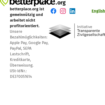
betterplace.org ist
English
gemeinnützig und
Besuch' uns auf Facebook
Besuch' uns auf Instagr
Besuch' uns auf Lin
arbeitet nicht
profitorientiert.
Unsere
Bezahlmöglichkeiten:
Apple Pay, Google Pay,
PayPal, SEPA
Lastschrift,
Kreditkarte,
Überweisung.
USt-IdNr.:
DE370051614