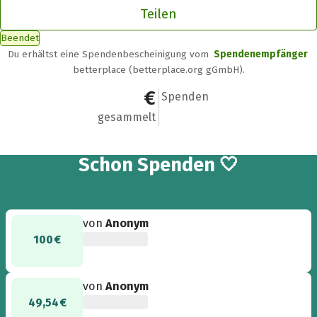
Teilen
Beendet
Du erhältst eine Spendenbescheinigung vom
Spendenempfänger
betterplace (betterplace.org gGmbH).
6.636,44 €
65
Spenden
gesammelt
65
Schon
Spenden 🤍
von
Anonym
100 €
von
Anonym
49,54 €