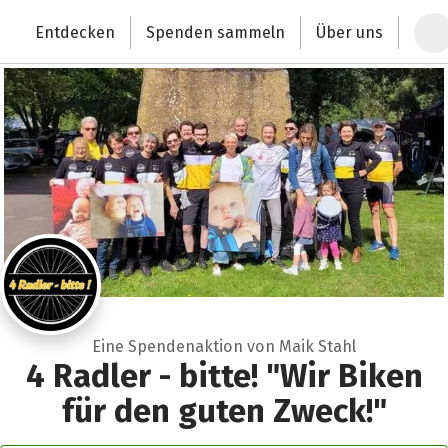
Zum Hauptinhalt springen
Erklärung zur Barrierefreiheit anzeigen
Entdecken
Spenden sammeln
Über uns
Deutschlands größte Spendenplattform
Eine Spendenaktion von Maik Stahl
4 Radler - bitte! "Wir Biken
für den guten Zweck!"