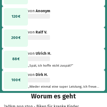
von
Anonym
120 €
von
Ralf V.
200 €
von
Ulrich H.
88 €
„Spät, ich hoffe nicht zuspät?“
von
Dirk H.
100 €
„Wieder einmal eine super Leistung, ich freue
mich, dass Ihr das geschafft habt.“
Worum es geht
240km non stop - Biken für kranke Kinder