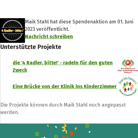
Maik Stahl hat diese Spendenaktion am 01. Juni
2023 veröffentlicht.
Nachricht schreiben
Unterstützte Projekte
die '4 Radler, bitte!' - radeln für den guten
Zweck
Teile die Spendenaktion
Eine Brücke von der Klinik ins Kinderzimmer
Hilf mit noch mehr Spenden zu sammeln!
Die Projekte können durch Maik Stahl noch angepasst
Facebook
WhatsApp
Messenger
L
werden.
k