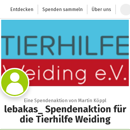
Zum Hauptinhalt springen
Erklärung zur Barrierefreiheit anzeigen
Entdecken
Spenden sammeln
Über uns
Deutschlands größte Spendenplattform
Eine Spendenaktion von Martin Köppl
lebakas_ Spendenaktion für
die Tierhilfe Weiding