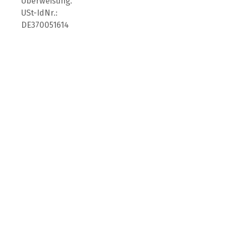
Überweisung.
USt-IdNr.:
DE370051614