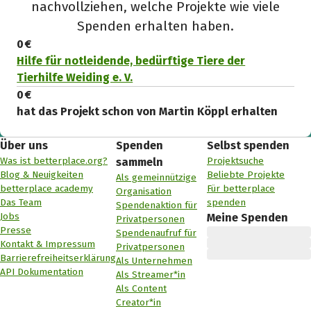
nachvollziehen, welche Projekte wie viele
Spenden erhalten haben.
0 €
Hilfe für notleidende, bedürftige Tiere der
Tierhilfe Weiding e. V.
0 €
hat das Projekt schon von Martin Köppl erhalten
Über uns
Spenden
Selbst spenden
Was ist betterplace.org?
Projektsuche
sammeln
Blog & Neuigkeiten
Beliebte Projekte
Als gemeinnützige
betterplace academy
Für betterplace
Organisation
Das Team
spenden
Spendenaktion für
Jobs
Meine Spenden
Privatpersonen
Presse
Spendenaufruf für
Kontakt & Impressum
Privatpersonen
Barrierefreiheitserklärung
Als Unternehmen
API Dokumentation
Als Streamer*in
Als Content
Creator*in