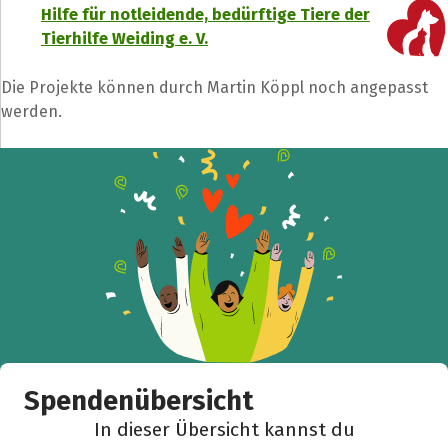
Hilfe für notleidende, bedürftige Tiere der
Tierhilfe Weiding e. V.
Die Projekte können durch Martin Köppl noch angepasst
werden.
Teile die Spendenaktion
Hilf mit noch mehr Spenden zu sammeln!
Facebook
WhatsApp
Messenger
L
k
Spendenübersicht
In dieser Übersicht kannst du