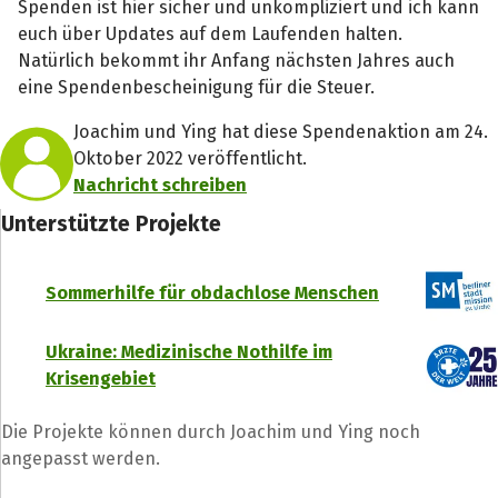
Spenden ist hier sicher und unkompliziert und ich kann
euch über Updates auf dem Laufenden halten.
Natürlich bekommt ihr Anfang nächsten Jahres auch
eine Spendenbescheinigung für die Steuer.
Joachim und Ying hat diese Spendenaktion am 24.
Oktober 2022 veröffentlicht.
Nachricht schreiben
Unterstützte Projekte
Sommerhilfe für obdachlose Menschen
Teile die Spendenaktion
Ukraine: Medizinische Nothilfe im
Krisengebiet
Hilf mit noch mehr Spenden zu sammeln!
Die Projekte können durch Joachim und Ying noch
angepasst werden.
Facebook
WhatsApp
Messenger
L
k