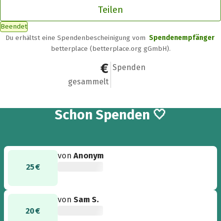
Teilen
Beendet
Du erhältst eine Spendenbescheinigung vom
Spendenempfänger
betterplace (betterplace.org gGmbH).
592 €
20
Spenden
gesammelt
20
Schon
Spenden 🤍
von
Anonym
25 €
von
Sam S.
20 €