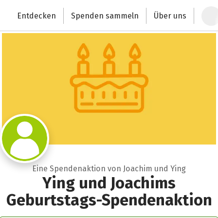
Zum Hauptinhalt springen
Erklärung zur Barrierefreiheit anzeigen
Entdecken
Spenden sammeln
Über uns
Deutschlands größte Spendenplattform
Eine Spendenaktion von Joachim und Ying
Ying und Joachims
Geburtstags-Spendenaktion