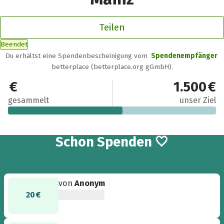
Teilen
Beendet
Du erhältst eine Spendenbescheinigung vom
Spendenempfänger
betterplace (betterplace.org gGmbH).
821 €
1.500 €
gesammelt
unser Ziel
30
Schon
Spenden 🤍
von
Anonym
20 €