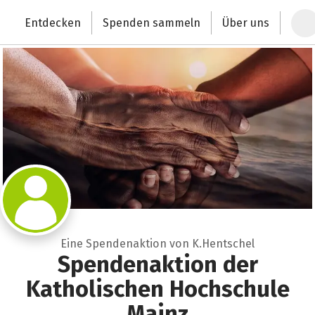
Zum Hauptinhalt springen
Erklärung zur Barrierefreiheit anzeigen
Entdecken
Spenden sammeln
Über uns
Deutschlands größte Spendenplattform
Eine Spendenaktion von K.Hentschel
Spendenaktion der
Katholischen Hochschule
Mainz