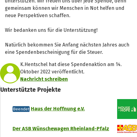
unterstützen. Wir freuen uns über jede Spende, denn
gemeinsam können wir Menschen in Not helfen und
neue Perspektiven schaffen.
Wir bedanken uns für die Unterstützung!
Teile die Spendenaktion
Hilf mit noch mehr Spenden zu sammeln!
Natürlich bekommen Sie Anfang nächsten Jahres auch
eine Spendenbescheinigung für die Steuer.
Facebook
WhatsApp
Messenger
L
K.Hentschel hat diese Spendenaktion am 14.
Oktober 2022 veröffentlicht.
Nachricht schreiben
Unterstützte Projekte
Haus der Hoffnung e.V.
Beendet
Der ASB Wünschewagen Rheinland-Pfalz