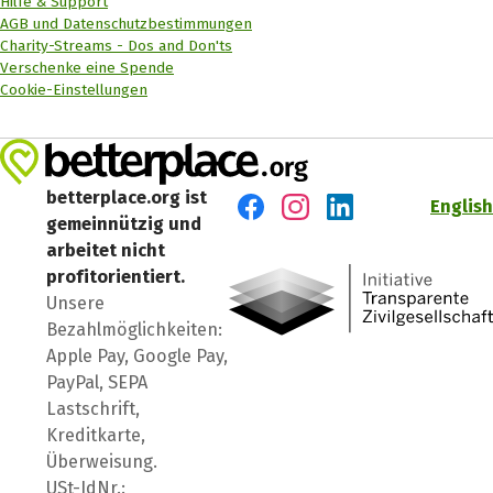
Hilfe & Support
AGB und Datenschutzbestimmungen
Charity-Streams - Dos and Don'ts
Verschenke eine Spende
Cookie-Einstellungen
betterplace.org ist
English
gemeinnützig und
Besuch' uns auf Facebook
Besuch' uns auf Instagr
Besuch' uns auf Lin
arbeitet nicht
profitorientiert.
Unsere
Bezahlmöglichkeiten:
Apple Pay, Google Pay,
PayPal, SEPA
Lastschrift,
Kreditkarte,
Überweisung.
USt-IdNr.: