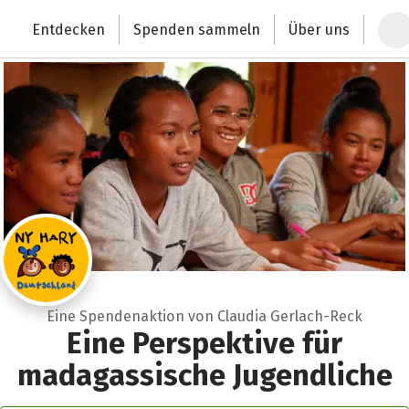
Zum Hauptinhalt springen
Erklärung zur Barrierefreiheit anzeigen
Entdecken
Spenden sammeln
Über uns
Deutschlands größte Spendenplattform
Eine Spendenaktion von Claudia Gerlach-Reck
Eine Perspektive für
madagassische Jugendliche