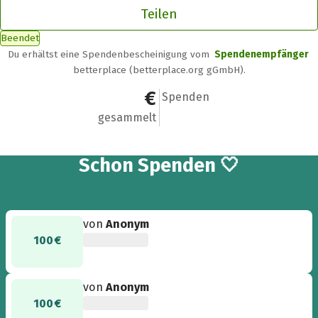
Teilen
Beendet
Du erhältst eine Spendenbescheinigung vom
Spendenempfänger
betterplace (betterplace.org gGmbH).
550 €
9
Spenden
gesammelt
9
Schon
Spenden 🤍
von
Anonym
100 €
von
Anonym
100 €