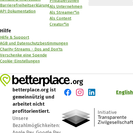
Privatpersonen
Barrierefreiheitserklärung
Als Unternehmen
API Dokumentation
Als Streamer*in
Als Content
Creator*in
Hilfe
Hilfe & Support
AGB und Datenschutzbestimmungen
Charity-Streams - Dos and Don'ts
Verschenke eine Spende
Cookie-Einstellungen
betterplace.org ist
English
gemeinnützig und
Besuch' uns auf Facebook
Besuch' uns auf Instagr
Besuch' uns auf Lin
arbeitet nicht
profitorientiert.
Unsere
Bezahlmöglichkeiten:
Apple Pay, Google Pay,