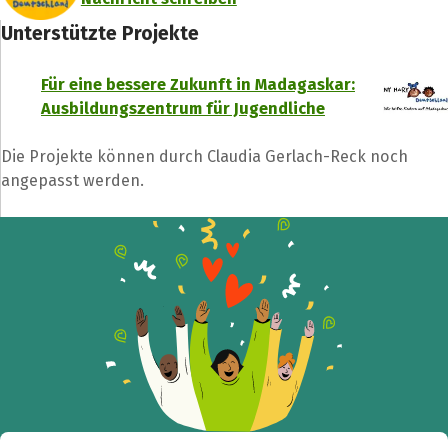
Unterstützte Projekte
Für eine bessere Zukunft in Madagaskar:
Ausbildungszentrum für Jugendliche
Teile die Spendenaktion
Hilf mit noch mehr Spenden zu sammeln!
Die Projekte können durch Claudia Gerlach-Reck noch
angepasst werden.
Facebook
WhatsApp
Messenger
L
k