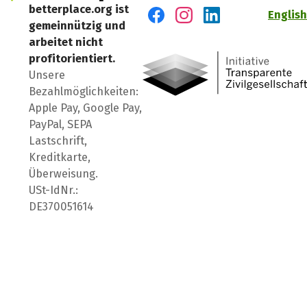
betterplace.org ist
English
gemeinnützig und
Besuch' uns auf Facebook
Besuch' uns auf Instagr
Besuch' uns auf Lin
arbeitet nicht
profitorientiert.
Unsere
Bezahlmöglichkeiten:
Apple Pay, Google Pay,
PayPal, SEPA
Lastschrift,
Kreditkarte,
Überweisung.
USt-IdNr.:
DE370051614