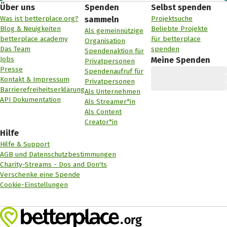
Über uns
Spenden
Selbst spenden
Was ist betterplace.org?
Projektsuche
sammeln
Blog & Neuigkeiten
Beliebte Projekte
Als gemeinnützige
betterplace academy
Für betterplace
Organisation
Das Team
spenden
Spendenaktion für
Jobs
Meine Spenden
Privatpersonen
Presse
Spendenaufruf für
Kontakt & Impressum
Privatpersonen
Barrierefreiheitserklärung
Als Unternehmen
API Dokumentation
Als Streamer*in
Als Content
Creator*in
Hilfe
Hilfe & Support
AGB und Datenschutzbestimmungen
Charity-Streams - Dos and Don'ts
Verschenke eine Spende
Cookie-Einstellungen