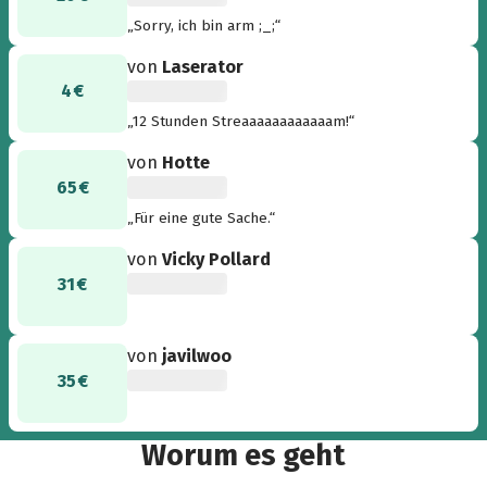
„Sorry, ich bin arm ;_;“
von
Laserator
4 €
„12 Stunden Streaaaaaaaaaaaam!“
von
Hotte
65 €
„Für eine gute Sache.“
von
Vicky Pollard
31 €
von
javilwoo
35 €
Worum es geht