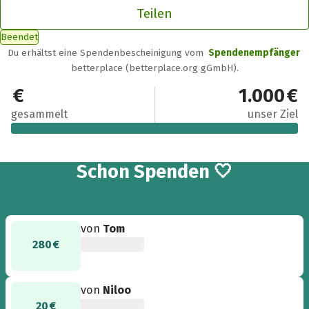
Teilen
Beendet
Du erhältst eine Spendenbescheinigung vom
Spendenempfänger
betterplace (betterplace.org gGmbH).
1.000 €
1.000 €
gesammelt
unser Ziel
21
Schon
Spenden 🤍
von
Tom
280 €
von
Niloo
20 €