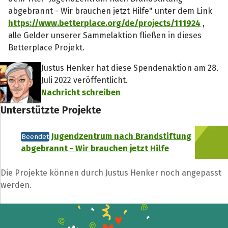
abgebrannt - Wir brauchen jetzt Hilfe" unter dem Link
https://www.betterplace.org/de/projects/111924
,
alle Gelder unserer Sammelaktion fließen in dieses
Betterplace Projekt.
Justus Henker hat diese Spendenaktion am 28.
Juli 2022 veröffentlicht.
Nachricht schreiben
Unterstützte Projekte
Teile die Spendenaktion
Hilf mit noch mehr Spenden zu sammeln!
Jugendzentrum nach Brandstiftung
Beendet
abgebrannt - Wir brauchen jetzt Hilfe
Facebook
WhatsApp
Messenger
L
Die Projekte können durch Justus Henker noch angepasst
k
werden.