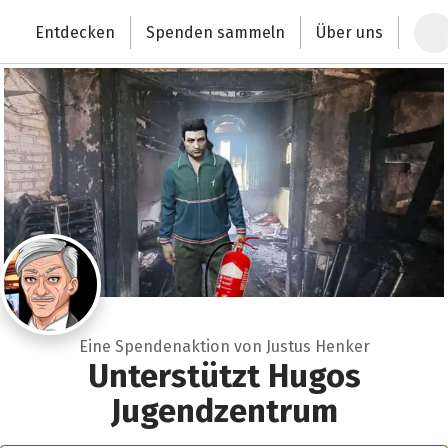
Zum Hauptinhalt springen
Erklärung zur Barrierefreiheit anzeigen
Entdecken
Spenden sammeln
Über uns
Deutschlands größte Spendenplattform
Eine Spendenaktion von Justus Henker
Unterstützt Hugos
Jugendzentrum